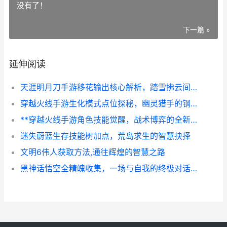
没有了！
下一篇 »
延伸阅读
天涯明月刀手游移花输出核心解析，踏雪拂云间的致命芳华
穿越火线手游生化模式点位探秘，幽灵猎手的钢铁防线
**穿越火线手游角色技能觉醒，战术博弈的全新维度副标题**
迷失蔚蓝生存技能树加点，荒岛求生的智慧抉择
文明6伟人获取方法,通往辉煌的智慧之路
黑神话悟空全精魄收集，一场与自我的终极对话，副标题为踏遍八荒觅真灵