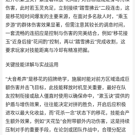
伤害，此时若玉灵充足，立刻接续“踏雪拂云”二段连击，这
是移花短时间爆发的主要来源，在面对多名敌人时，“乘玉
步游”的群体伤害效果显著，但需注意其较长的调息时间，
一套流畅的连招应是控制与伤害的完美结合，例如“移花接
玉”近身后接“花间酌”控制，再以“踏雪拂云”完成收割，这
要求玩家对技能距离与冷却有精准把握。
关键技能详解与实战运用
“大音希声”是移花的招牌绝学，施展时能对前方区域造成巨
额伤害并击飞目标，此技能释放时机至关重要，最好在队
友控制衔接或敌人僵直时使用以确保命中，“漱玉诀”提供的
护盾与增伤效果，往往能决定对拼的胜负，开启后应积极
进攻以最大化收益，而“花杀一念”状态下的移花，技能会产
生额外效果，例如“天花坠”会附带额外内功伤害，这是持续
压制对手的重要手段，在论剑或团队作战中，合理分配这