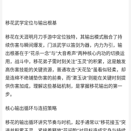
移花武学定位与输出根基
移花在天涯明月刀手游中定位独特，其输出模式融合了持
续伤害与瞬间爆发，门派武学以笛剑为器，内力为引，输
出根基在于“花杀一念”与“大音希声”两种核心内功的切换运
用，战斗中，移花弟子需时刻关注“玉灵”的积累，这是触发
高伤害技能的关键资源，普通攻击“天花坠”虽看似轻柔，却
是连绵不绝铺垫伤害的前奏，而“漱玉诀”则能在关键时刻提
供伤害加成，理解这些基础机制，是掌握移花输出的第一
步。
核心输出循环与连招策略
移花的输出循环讲究节奏与时机，起手通常以“移花接玉”突
进并积累玉灵，紧接着释放“花间酌”对目标造成定身与持续