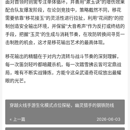
面对首领时则需专注单体循环，并善用“漱玉诀”的增伤效果
配合队友爆发阶段，在论剑竞技中，策略截然不同，移花
需要依靠“移花接玉”的灵活性进行拉扯，利用“花间酌”的控
制创造安全输出环境，并保留“大音希声”作为反打或终结的
手段，把握“玉灵”的生成与消耗节奏，在攻防转换间寻觅一
击制胜的机会，这才是移花输出艺术的最高体现。
移花输出的精髓在于对内力流转与战斗节奏的深刻理解，
每一次笛剑轻吟都暗藏杀机，每一次踏雪拂云皆可定鼎战
局，唯有不断实战锤炼，方能令这朵武道奇花绽放出最耀
眼的光芒。
穿越火线手游生化模式点位探秘，幽灵猎手的钢铁防线
« 上一篇
2026-06-03