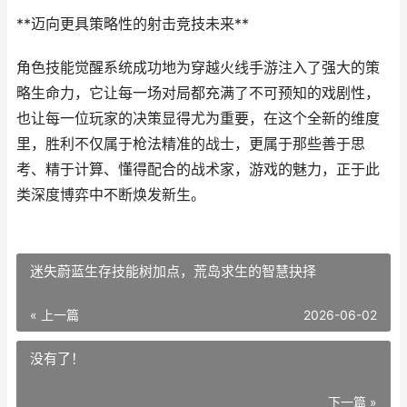
**迈向更具策略性的射击竞技未来**
角色技能觉醒系统成功地为穿越火线手游注入了强大的策
略生命力，它让每一场对局都充满了不可预知的戏剧性，
也让每一位玩家的决策显得尤为重要，在这个全新的维度
里，胜利不仅属于枪法精准的战士，更属于那些善于思
考、精于计算、懂得配合的战术家，游戏的魅力，正于此
类深度博弈中不断焕发新生。
迷失蔚蓝生存技能树加点，荒岛求生的智慧抉择
« 上一篇
2026-06-02
没有了！
下一篇 »