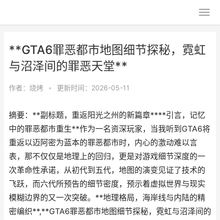
**GTA6罪恶都市地图细节探秘，霓虹
与沼泽间的罪恶天堂**
作者：
烧烤
•
更新时间：2026-05-11
摘要：**副标题，重返阳光之州的新篇章****引言，记忆
中的罪恶都市重生**作为一名资深玩家，当我听到GTA6将
重返以迈阿密为蓝本的罪恶都市时，内心的激动难以言
表，那不仅仅是地理上的回归，更是对游戏细节深度的一
次革命性承诺，从初代到五代，地图的演变见证了技术的
飞跃，而六代所预告的细节密度，预示着虚拟世界与现实
模糊边界的又一次突破。**地理格局，海岸线与内陆的精
密编织**,**GTA6罪恶都市地图细节探秘，霓虹与沼泽间的