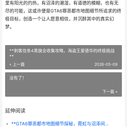
里有阳光的灼热，有沼泽的潮湿，有道德的模糊，也有无
尽的可能，这或许便是GTA6罪恶都市地图细节所追求的终
极目标，创造一个让人愿意相信，并沉醉其中的真实幻
梦。
**刺客信条4黑旗全收集攻略，海盗王爱德华的终极挑战
**
« 上一篇
2026-05-09
没有了！
下一篇 »
延伸阅读
**GTA6罪恶都市地图细节探秘，霓虹与沼泽间的罪恶天堂**