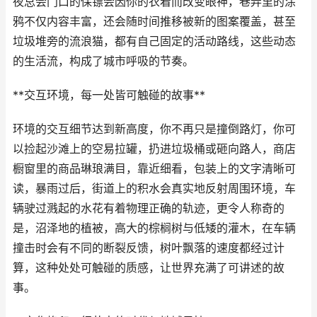
夜总会门口的保镖会因你的衣着而改变眼神，巷弄里的涂
鸦不仅内容丰富，还会随时间推移被新的图案覆盖，甚至
垃圾堆旁的流浪猫，都有自己固定的活动路线，这些动态
的生活流，构成了城市呼吸的节奏。
**交互环境，每一处皆可触碰的故事**
环境的交互细节达到新高度，你不再只是撞倒路灯，你可
以捡起沙滩上的空易拉罐，扔进垃圾桶或砸向路人，商店
橱窗里的商品琳琅满目，靠近细看，包装上的文字清晰可
读，暴雨过后，街道上的积水会真实地反射周围环境，车
辆驶过溅起的水花有着物理正确的轨迹，更令人称奇的
是，沼泽地的植被，高大的棕榈树与低矮的灌木，在车辆
撞击时会有不同的断裂反馈，树叶飘落的速度都经过计
算，这种处处可触碰的质感，让世界充满了可讲述的故
事。