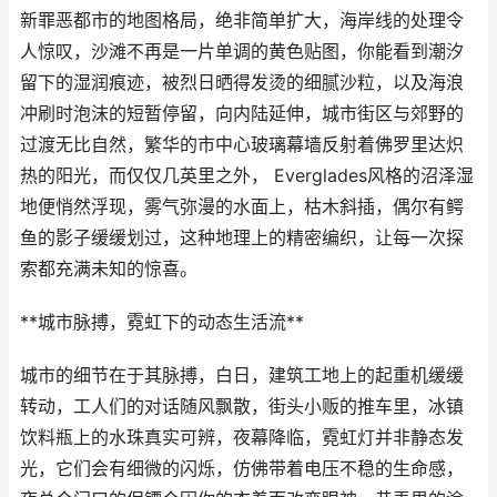
新罪恶都市的地图格局，绝非简单扩大，海岸线的处理令
人惊叹，沙滩不再是一片单调的黄色贴图，你能看到潮汐
留下的湿润痕迹，被烈日晒得发烫的细腻沙粒，以及海浪
冲刷时泡沫的短暂停留，向内陆延伸，城市街区与郊野的
过渡无比自然，繁华的市中心玻璃幕墙反射着佛罗里达炽
热的阳光，而仅仅几英里之外， Everglades风格的沼泽湿
地便悄然浮现，雾气弥漫的水面上，枯木斜插，偶尔有鳄
鱼的影子缓缓划过，这种地理上的精密编织，让每一次探
索都充满未知的惊喜。
**城市脉搏，霓虹下的动态生活流**
城市的细节在于其脉搏，白日，建筑工地上的起重机缓缓
转动，工人们的对话随风飘散，街头小贩的推车里，冰镇
饮料瓶上的水珠真实可辨，夜幕降临，霓虹灯并非静态发
光，它们会有细微的闪烁，仿佛带着电压不稳的生命感，