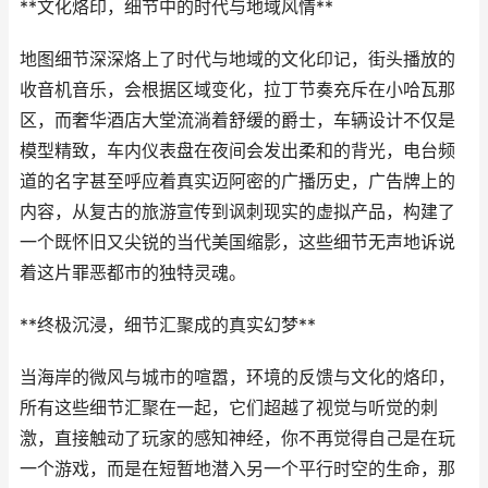
**文化烙印，细节中的时代与地域风情**
地图细节深深烙上了时代与地域的文化印记，街头播放的
收音机音乐，会根据区域变化，拉丁节奏充斥在小哈瓦那
区，而奢华酒店大堂流淌着舒缓的爵士，车辆设计不仅是
模型精致，车内仪表盘在夜间会发出柔和的背光，电台频
道的名字甚至呼应着真实迈阿密的广播历史，广告牌上的
内容，从复古的旅游宣传到讽刺现实的虚拟产品，构建了
一个既怀旧又尖锐的当代美国缩影，这些细节无声地诉说
着这片罪恶都市的独特灵魂。
**终极沉浸，细节汇聚成的真实幻梦**
当海岸的微风与城市的喧嚣，环境的反馈与文化的烙印，
所有这些细节汇聚在一起，它们超越了视觉与听觉的刺
激，直接触动了玩家的感知神经，你不再觉得自己是在玩
一个游戏，而是在短暂地潜入另一个平行时空的生命，那