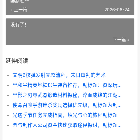
装制胜**
« 上一篇
2026-06-24
没有了！
下一篇 »
延伸阅读
文明6核弹发射完整流程，末日审判的艺术
**和平精英地铁逃生装备推荐，副标题：资深玩家教你选装制胜**
**影之刃零武器锻造材料探秘，淬血成锋的江湖史诗，副标题为铁骨柔情与杀意熔铸之路**
使命召唤手游连杀奖励选择优先级，副标题为制胜节奏掌控之道
光遇季节任务完成指南，烛光与心的旅程副标题
恋与制作人公司资金快速获取途径探讨，副标题为资深玩家的深度思考与策略分析