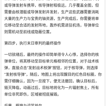
或导弹发射车携带，核导弹射程极远，几乎覆盖全图，但
需要由核潜艇或导弹发射井发射，生产这些武器需要消耗
大量的生产力与宝贵的铀资源，生产完成后，你需要将单
位移动至合适的发射阵地，轰炸机需进驻机场，导弹单位
则需机动至前线或隐蔽位置。
第四步，执行末日审判的最终操作
一切就绪后，最终的操作却简单得令人心悸，选择你的核
弹单位，将其移动至目标单元格相邻的位置，对于战术核
弹，直接点击“发射战术核弹”按钮，对于核导弹，则选择
“发射核导弹”，随后，地图上将出现醒目的红色目标圈，你
需仔细确认，因为一旦按下，便无法撤回，确认目标后，
毁灭降临，动画过后，目标地将化为一片辐射焦土，所有
单位非死即伤，区域被彻底摧毁。
后果，辉煌与诅咒并存