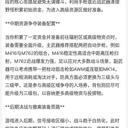
段的核心思路是避免无谓缠斗，利用手枪或近战武器清理
野怪积累初始资金，为进入高级资源区做好准备。
**中期资源争夺装备配置**
当你积累了一定资金并准备前往辐射区或高级物资点时，
装备需要全面升级，主武器推荐搭配两把自动步枪，例如
M416与M762的组合，M416稳定性高适合中距离压枪扫
射，M762近战爆发力强，足以应对大多数战斗场景，副武
器可以考虑携带一把栓动狙击枪如AWM或连狙如MK14，
用于远程消耗或淘汰对手，防具方面必须更换为三级头与
三级甲，这是参与高级区域争夺的入场券，背包则应尽可
能升级为三级包，以容纳更多高级物资与投掷物。
**后期决战与撤离装备思路**
游戏进入后期，信号接收区缩小，战斗趋于白热化，此时