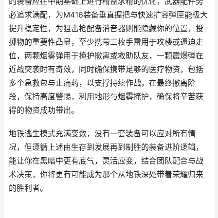
的装备应在中期基础上进行精益求精的优化，武器配件务
必追求满配，为M416装备垂直握把与快速扩容弹匣能极大
提升稳定性，为狙击枪配备消音器则能隐藏你的位置，投
掷物的重要性凸显，至少携带三枚手雷用于攻楼或逼迫走
位，两颗烟雾弹用于掩护撤离或救助队友，一颗震爆弹在
近战突袭时有奇效，同时确保携带足够的医疗物资，包括
多个急救包与止痛药，以支撑持续作战，在最终撤离阶
段，保持高度警惕，利用地形与烟雾掩护，确保将辛苦获
得的物资成功带出。
地铁逃生模式充满变数，没有一套装备可以应对所有情
况，但遵循上述由生存到发展再到制胜的装备进阶逻辑，
能让你在黑暗中更有底气，灵活应变，结合团队配合与战
术决策，你将更有可能成为那个从地铁深处带着荣耀归来
的胜利者。