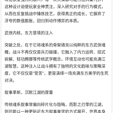
这种设计迫使玩家全神贯注，深入研究对手的行为模式，
从而在反复挑战中锤炼技艺，获得真正的成长，它摒弃了
浮夸的数值膨胀，回归到动作博弈的本质。
武侠内核，东方意境的注入
突破之处，在于它将魂系的骨架填充以纯粹的东方武侠魂
魄，战斗不再仅仅是兵刃碰撞，它融入了内力运转、招式
拆解、轻功腾挪等传统武学概念，环境互动也可能充满江
湖智慧，这种注入让战斗拥有了独特的文化韵味与策略深
度，它不仅仅是“受苦”，更是演绎一场充满东方美学的生死
对决。
叙事革新，沉默江湖的厚重
传统魂系叙事常偏向碎片化与隐晦，而影之刃零的江湖，
则可能以一种更贴近东方叙事美学的方式展开，世界本身