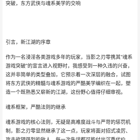
突破，东方武侠与魂系美学的交响
引言，新江湖的序章
作为一名浸淫各类游戏多年的玩家，当影之刃零携其“魂系
游戏突破”的宣言进入视野时，我感受到一种久违的兴奋，
这并非简单的类型叠加，它预示着一次深层的融合，试图
将东方武侠的精髓与魂系游戏的严酷美学编织在一起，塑
造一个既熟悉又崭新的江湖，这份野心值得仔细审视。
魂系框架，严酷法则的继承
魂系游戏的核心法则，无疑是高难度战斗与严苛的惩罚机
制，影之刃零显然继承了这一点，玩家将面对招式凌厉、
攻击欲望强烈的敌人，每一次失误都可能付出沉重代价，