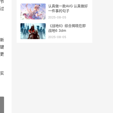
节
认真做一款AVG 认真做好
过
一件事的句子
2025-08-05
《战地6》综合揭晓在即
战地6 3dm
2025-08-05
新
键
更
实