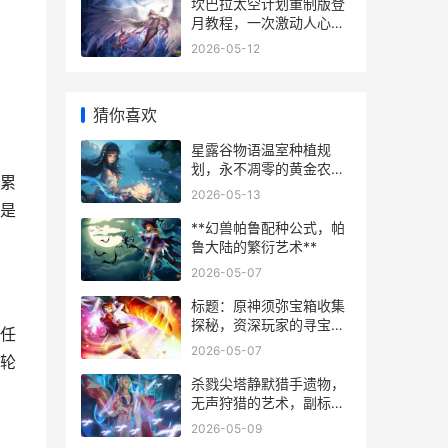
坎巴拉太空计划重制版登
月教程，一次激动人心的
虚拟航天之旅
2026-05-12
猜你喜欢
星露谷物语温室种植规
划，永不凋零的黄金农场
累
副标题
2026-05-13
是
**幻兽帕鲁配种公式，帕
鲁大陆的繁衍艺术**
2026-05-07
标题：原神须弥宝箱收集
探秘，资深玩家的寻宝心
任
得与策略分享副标题：从
2026-05-07
轮
林间到地下，全面解析须
弥宝藏的探索之道
杀戮尖塔静默猎手遗物，
无声狩猎的艺术，副标
题，猎手之道在于取舍
2026-05-09