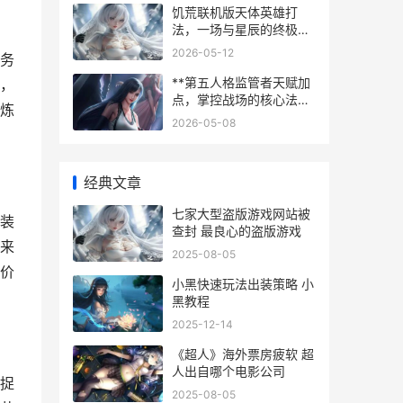
饥荒联机版天体英雄打
法，一场与星辰的终极对
决
2026-05-12
务
**第五人格监管者天赋加
，
点，掌控战场的核心法
炼
则，副标题，追击与控场
2026-05-08
的艺术抉择**
经典文章
七家大型盗版游戏网站被
装
查封 最良心的盗版游戏
来
2025-08-05
价
小黑快速玩法出装策略 小
黑教程
2025-12-14
《超人》海外票房疲软 超
人出自哪个电影公司
捉
2025-08-05