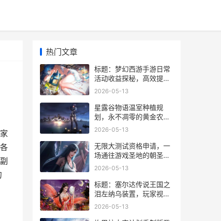
热门文章
标题：梦幻西游手游日常
活动收益探秘，高效提升
角色实力的每日必修课
2026-05-13
星露谷物语温室种植规
划，永不凋零的黄金农场
副标题
2026-05-13
家
无限大测试资格申请，一
各
场通往游戏圣地的朝圣之
副
旅
2026-05-13
的
标题：塞尔达传说王国之
泪左纳乌装置，玩家视角
下的创造革命
2026-05-13