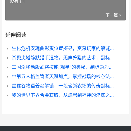
没有了！
下一篇 »
延伸阅读
生化危机安魂曲彩蛋位置探寻，资深玩家的解谜之旅，副标题为浣熊市阴影下的秘密回声
杀戮尖塔静默猎手遗物，无声狩猎的艺术，副标题，猎手之道在于取舍
三国杀移动版武将技能“观星”的奥秘，副标题为洞悉天命与掌控战局的艺术
**第五人格监管者天赋加点，掌控战场的核心法则，副标题，追击与控场的艺术抉择**
星露谷物语姜岛解锁，一段崭新农场的传奇副标题，老玩家的终极冒险指南
我的世界下界合金获取，从熔岩到神装的淬炼之旅，副标题，一段属于勇者的锻造史诗