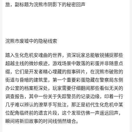
旅，副标题为浣熊市阴影下的秘密回声
浣熊市废墟中的隐秘线索
踏入生化危机安魂曲的世界，资深玩家总能敏锐捕捉那些
超越主线的微妙痕迹，游戏场景中散落的彩蛋并非随意点
缀，它们是开发者精心埋藏的叙事碎片，在浣熊市破败的
街道与昏暗的建筑里，第一个重要彩蛋隐藏在警察局东侧
办公室的档案柜深处，玩家需要仔细翻阅那些看似无关的
调查报告，其中一份关于失踪警员的记录边缘，印着一行
几乎难以辨认的潦草手写批注，那正是初代生化危机中某
位配角临终前的遗言片段，这个发现仿佛一声遥远回声，
瞬间将新旧故事的时间线悄然缝合。