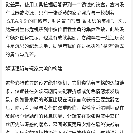
觉差异，使用工具挖掘后能得到一个锈蚀的铁盒，盒内没
有武器或资源，只有一张泛黄的家庭照片与一枚刻着
“S.T.A.R.S”的旧徽章，照片背面写着“致永远的英雄”，这显
然是对生化危机系列中多位牺牲主角的集体致敬，此处没
有额外任务提示，也没有成就奖励，它纯粹是一处让玩家
驻足沉思的纪念之地，提醒着我们在对抗灾难时那些逝去
的勇气与光芒。
解谜逻辑与玩家共鸣的构建
这些彩蛋位置的设置绝非随机，它们遵循着严格的逻辑链
条，位置往往关联着剧情关键转折点或角色情感爆发场
景，例如警察局的彩蛋出现在玩家首次获得重要武器之
后，暗示着力量与责任的双重降临，实验室彩蛋则埋藏在
破解核心谜题前的休息区域，让玩家在紧张探索中获得一
丝历史纵深感的喘息，墓园彩蛋更是安排在最终决战前
夕，为玩家的终极抉择注入更深层的使命感，这种设计让