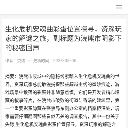
生化危机安魂曲彩蛋位置探寻，资深玩
家的解谜之旅，副标题为浣熊市阴影下
的秘密回声
作者：
烧烤
•
更新时间：2026-05-09
摘要：浣熊市废墟中的隐秘线索踏入生化危机安魂曲的世
界，资深玩家总能敏锐捕捉那些超越主线的微妙痕迹，游
戏场景中散落的彩蛋并非随意点缀，它们是开发者精心埋
藏的叙事碎片，在浣熊市破败的街道与昏暗的建筑里，第
一个重要彩蛋隐藏在警察局东侧办公室的档案柜深处，玩
家需要仔细翻阅那些看似无关的调查报告，其中一份关于
失踪,生化危机安魂曲彩蛋位置探寻，资深玩家的解谜之