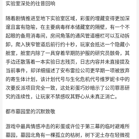
实验室深处的往昔回响
随着剧情推进至地下实验室区域，彩蛋的埋藏变得更加深
邃且富有隐喻，在主要病毒样本储藏室的隔壁，有一个不
起眼的备用消毒间，房间角落的通风管道栅栏可以互动拆
卸，爬入狭窄管道后前行约十秒，玩家会抵达一个隐藏小
舱室，舱室内除了一具穿着早期防护服的研究员骸骨，其
手边还散落着一本实验日志残页，日志内容并未直接提及
当前事件，却详细描述了安布雷拉公司更早期一项被放弃
的寄生体计划，该计划代号与生化危机代号维罗妮卡中的
次要反派项目完全一致，这处彩蛋巧妙暗示了公司罪恶研
究的连续性，让玩家不禁感叹其野心从未真正消亡。
都市墓园里的沉默致敬
游戏中最具情感冲击的彩蛋或许位于第三幕的临时避难所
墓园，墓园北角有一棵孤立的枯树，树下泥土存在轻微视