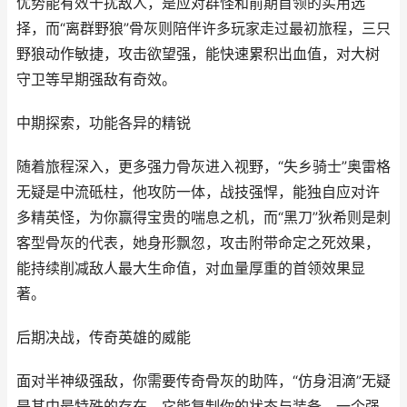
优势能有效干扰敌人，是应对群怪和前期首领的实用选
择，而“离群野狼”骨灰则陪伴许多玩家走过最初旅程，三只
野狼动作敏捷，攻击欲望强，能快速累积出血值，对大树
守卫等早期强敌有奇效。
中期探索，功能各异的精锐
随着旅程深入，更多强力骨灰进入视野，“失乡骑士”奥雷格
无疑是中流砥柱，他攻防一体，战技强悍，能独自应对许
多精英怪，为你赢得宝贵的喘息之机，而“黑刀”狄希则是刺
客型骨灰的代表，她身形飘忽，攻击附带命定之死效果，
能持续削减敌人最大生命值，对血量厚重的首领效果显
著。
后期决战，传奇英雄的威能
面对半神级强敌，你需要传奇骨灰的助阵，“仿身泪滴”无疑
是其中最特殊的存在，它能复制你的状态与装备，一个强