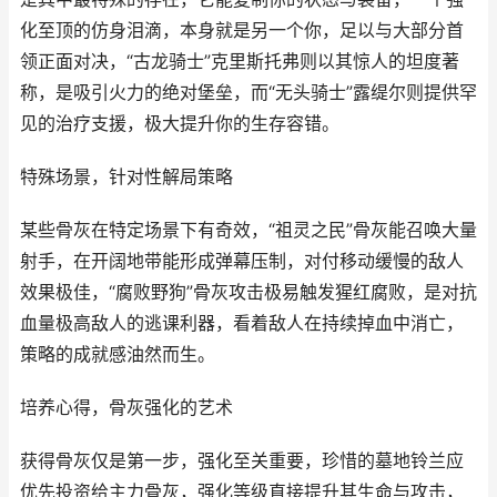
化至顶的仿身泪滴，本身就是另一个你，足以与大部分首
领正面对决，“古龙骑士”克里斯托弗则以其惊人的坦度著
称，是吸引火力的绝对堡垒，而“无头骑士”露缇尔则提供罕
见的治疗支援，极大提升你的生存容错。
特殊场景，针对性解局策略
某些骨灰在特定场景下有奇效，“祖灵之民”骨灰能召唤大量
射手，在开阔地带能形成弹幕压制，对付移动缓慢的敌人
效果极佳，“腐败野狗”骨灰攻击极易触发猩红腐败，是对抗
血量极高敌人的逃课利器，看着敌人在持续掉血中消亡，
策略的成就感油然而生。
培养心得，骨灰强化的艺术
获得骨灰仅是第一步，强化至关重要，珍惜的墓地铃兰应
优先投资给主力骨灰，强化等级直接提升其生命与攻击，