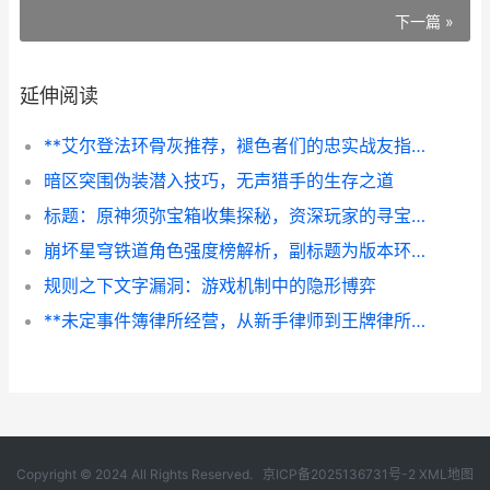
下一篇 »
延伸阅读
**艾尔登法环骨灰推荐，褪色者们的忠实战友指南，副标题，探索交界地不可或缺的助力伙伴**
暗区突围伪装潜入技巧，无声猎手的生存之道
标题：原神须弥宝箱收集探秘，资深玩家的寻宝心得与策略分享副标题：从林间到地下，全面解析须弥宝藏的探索之道
崩坏星穹铁道角色强度榜解析，副标题为版本环境与实战价值考量
规则之下文字漏洞：游戏机制中的隐形博弈
**未定事件簿律所经营，从新手律师到王牌律所的进阶之路，副标题，策略与情感交织的成长旅程**
Copyright © 2024 All Rights Reserved.
京ICP备2025136731号-2
XML地图