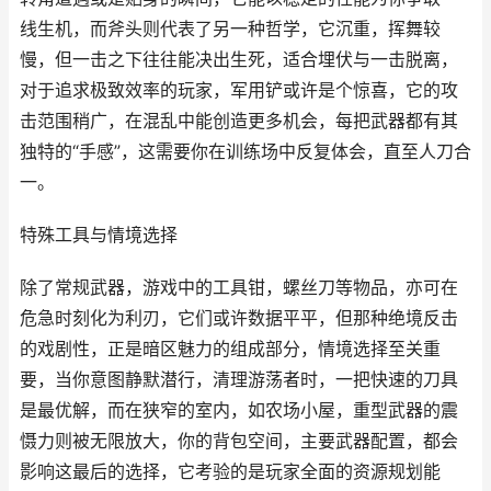
线生机，而斧头则代表了另一种哲学，它沉重，挥舞较
慢，但一击之下往往能决出生死，适合埋伏与一击脱离，
对于追求极致效率的玩家，军用铲或许是个惊喜，它的攻
击范围稍广，在混乱中能创造更多机会，每把武器都有其
独特的“手感”，这需要你在训练场中反复体会，直至人刀合
一。
特殊工具与情境选择
除了常规武器，游戏中的工具钳，螺丝刀等物品，亦可在
危急时刻化为利刃，它们或许数据平平，但那种绝境反击
的戏剧性，正是暗区魅力的组成部分，情境选择至关重
要，当你意图静默潜行，清理游荡者时，一把快速的刀具
是最优解，而在狭窄的室内，如农场小屋，重型武器的震
慑力则被无限放大，你的背包空间，主要武器配置，都会
影响这最后的选择，它考验的是玩家全面的资源规划能