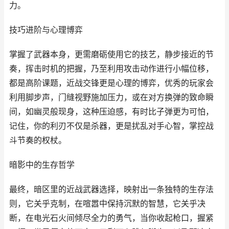
力。
技巧进阶与心理博弈
掌握了武器本身，更需磨砺使用它的技艺，静步接近的节
奏，挥击时机的把握，乃至利用攻击动作进行小幅位移，
都是高阶课题，近战交锋更是心理的博弈，优秀的玩家会
利用脚步声，门缝视野施加压力，或在对方换弹的致命瞬
间，如幽灵般现身，这种压迫感，有时比子弹更为可怕，
记住，你的利刃不仅是杀器，更是扰乱对手心智，掌控战
斗节奏的权杖。
暗影中的生存哲学
最终，暗区里的近战武器选择，映射出一条独特的生存法
则，它关乎克制，在喧嚣中保持沉默的智慧，它关乎决
断，在电光石火间倾尽全力的勇气，当你收起枪口，握紧