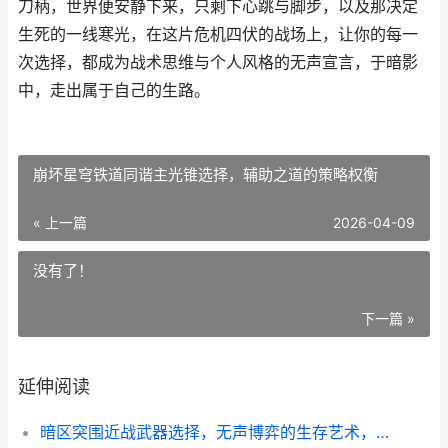
刀柄，世界便安静下来，只剩下心跳与脚步，以及那决定
生死的一线寒光，在这片危机四伏的战场上，让你的每一
次选择，都成为战术思维与个人风格的无声宣言，于暗影
中，走出属于自己的生路。
崩坏星穹铁道同谐主光锥选择，辅助之道的策略权衡
« 上一篇
2026-04-09
没有了！
下一篇 »
延伸阅读
暗区突围近战武器选择，无声博弈的生存艺术，副标题，暗影中的利刃哲学