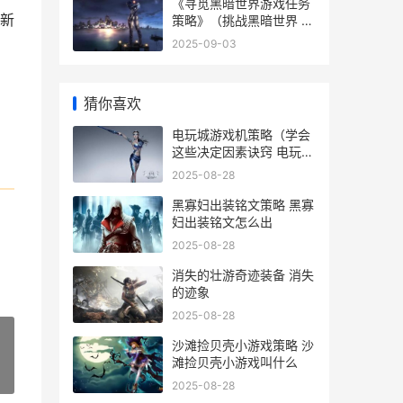
《寻觅黑暗世界游戏任务
废新
策略》（挑战黑暗世界 突
破黑暗寻觅光明
2025-09-03
猜你喜欢
电玩城游戏机策略（学会
这些决定因素诀窍 电玩城
里的游戏机怎么玩
2025-08-28
黑寡妇出装铭文策略 黑寡
妇出装铭文怎么出
2025-08-28
消失的壮游奇迹装备 消失
的迹象
2025-08-28
沙滩捡贝壳小游戏策略 沙
滩捡贝壳小游戏叫什么
»
2025-08-28