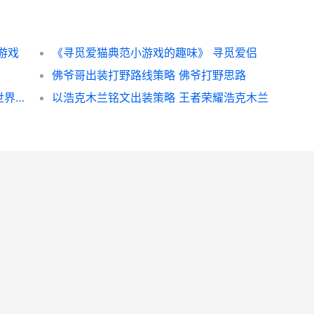
游戏
《寻觅爱猫典范小游戏的趣味》 寻觅爱侣
佛爷哥出装打野路线策略 佛爷打野思路
《寻觅黑暗世界游戏任务策略》（挑战黑暗世界 突破黑暗寻觅光明
以浩克木兰铭文出装策略 王者荣耀浩克木兰