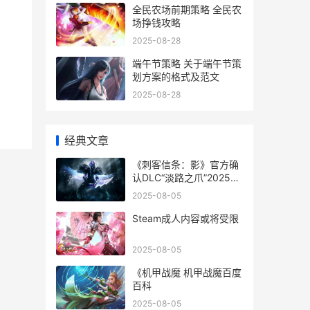
全民农场前期策略 全民农
场挣钱攻略
2025-08-28
端午节策略 关于端午节策
划方案的格式及范文
2025-08-28
经典文章
《刺客信条：影》官方确
认DLC“淡路之爪”2025年
Q2推出 刺客信条影今井
2025-08-05
宗久在哪里
Steam成人内容或将受限
2025-08-05
《机甲战魔 机甲战魔百度
百科
2025-08-05