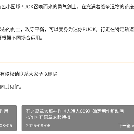
黄色小圆球PUCK召唤而来的勇气剑士，在充满着战争遗物的荒
形态的剑士，攻守平衡，可以变身为迷你PUCK，行走在特定轨道
要根据不同场合运用。
有侵权请联系大家予以删除
同其见解。
作用
石之森章太郎神作《人造人009》确定制作新动画
</h1> 石森章太郎特摄
08-05
2025-08-05
下一篇 