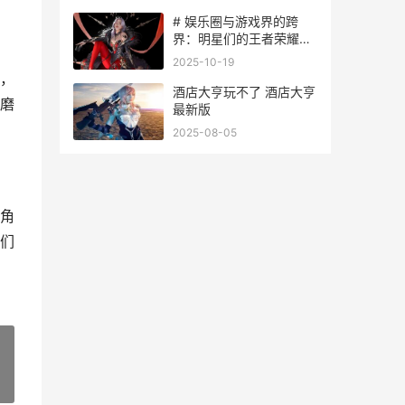
# 娱乐圈与游戏界的跨
界：明星们的王者荣耀之
路
2025-10-19
，
酒店大亨玩不了 酒店大亨
磨
最新版
2025-08-05
角
们
»