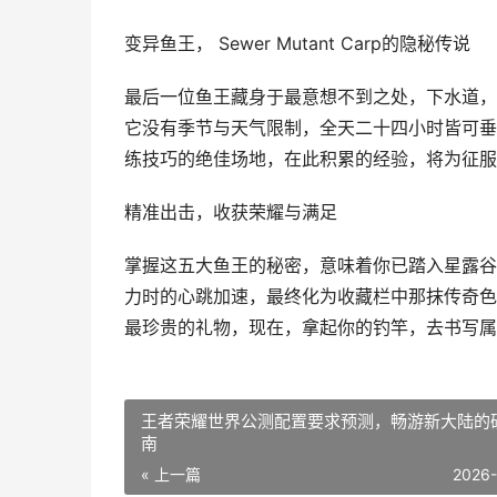
变异鱼王， Sewer Mutant Carp的隐秘传说
最后一位鱼王藏身于最意想不到之处，下水道，
它没有季节与天气限制，全天二十四小时皆可垂
练技巧的绝佳场地，在此积累的经验，将为征服
精准出击，收获荣耀与满足
掌握这五大鱼王的秘密，意味着你已踏入星露谷
力时的心跳加速，最终化为收藏栏中那抹传奇色
最珍贵的礼物，现在，拿起你的钓竿，去书写属
王者荣耀世界公测配置要求预测，畅游新大陆的
南
« 上一篇
2026