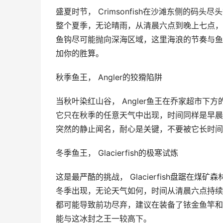
盛夏时节， Crimsonfish在沙滩东侧的
整个夏季，无论晴雨，从清晨六点到晚上七点，
鱼钩尽可能抛向深海区域，这里海浪的节奏与鱼
加你的胜算。
秋季鱼王， Angler的狡猾陷阱
当秋叶染红山谷， Angler鱼王在乔家超市
它只在秋季的任意天气中出现，时间同样是早晨六
突然的静止闻名，耐心是关键，不要被它长时间
冬季鱼王， Glacierfish的极寒试炼
这是最严酷的挑战， Glacierfish盘踞
冬季出现，无论天气如何，时间从清晨六点持续
都可能导致前功尽弃，建议在装备了铱金鱼竿和
能与这冰封之王一较高下。