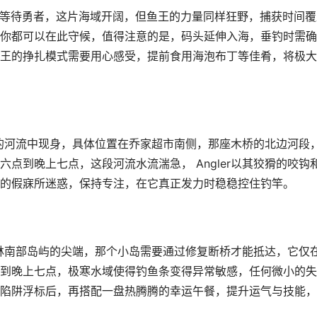
码头尽头等待勇者，这片海域开阔，但鱼王的力量同样狂野，捕获时间
你都可以在此守候，值得注意的是，码头延伸入海，垂钓时需确
王的挣扎模式需要用心感受，提前食用海泡布丁等佳肴，将极大
下方的河流中现身，具体位置在乔家超市南侧，那座木桥的北边河段
点到晚上七点，这段河流水流湍急， Angler以其狡猾的咬钩
的假寐所迷惑，保持专注，在它真正发力时稳稳控住钓竿。
在煤矿森林南部岛屿的尖端，那个小岛需要通过修复断桥才能抵达，它仅
到晚上七点，极寒水域使得钓鱼条变得异常敏感，任何微小的失
陷阱浮标后，再搭配一盘热腾腾的幸运午餐，提升运气与技能，