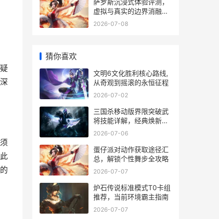
萨罗斯沉浸式体验评测，
虚拟与真实的边界消融副
标题
2026-07-08
猜你喜欢
疑
文明6文化胜利核心路线,
深
从奇观到摇滚的永恒征程
2026-07-02
三国杀移动版界限突破武
将技能详解，经典焕新策
略升级
2026-07-06
须
蛋仔派对动作获取途径汇
此
总，解锁个性舞步全攻略
的
2026-07-07
炉石传说标准模式T0卡组
推荐，当前环境霸主指南
2026-07-07