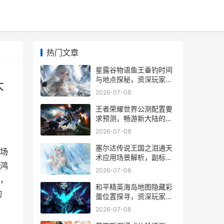
热门文章
星露谷物语鱼王垂钓时间
与地点探秘，资深玩家的
大
终极指南，副标题，五大
2026-07-08
传奇鱼王的精准捕获攻略
王者荣耀世界公测配置要
求预测，畅游新大陆的硬
件指南
2026-07-08
塞尔达传说王国之泪通天
场
术应用场景解析，副标
鸿
题，林克的穿墙破穹新哲
2026-07-08
学
，
和平精英海岛地图隐藏彩
钓
蛋位置探寻，资深玩家的
秘密收集之旅
2026-07-08