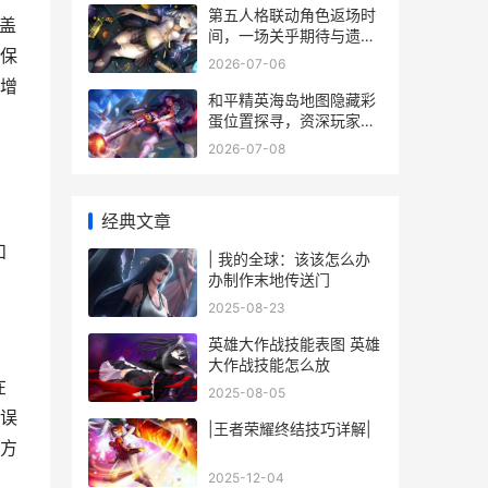
第五人格联动角色返场时
覆盖
间，一场关乎期待与遗憾
保
的博弈
2026-07-06
增
和平精英海岛地图隐藏彩
蛋位置探寻，资深玩家的
秘密收集之旅
2026-07-08
经典文章
，
和
| 我的全球：该该怎么办
办制作末地传送门
2025-08-23
英雄大作战技能表图 英雄
大作战技能怎么放
在
2025-08-05
误
|王者荣耀终结技巧详解|
方
2025-12-04