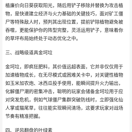
植廉价向日葵获取阳光，随后用铲子移除并替换为攻击植
物，是快速建立经济与火力基础的关键技巧，面对矿工僵
尸等特殊敌人时，预判其出现位置，提前铲除植物避免被
吞噬，更能保护你的阵型完整，灵活运用铲子，意味着你
的草坪布局始终处于动态优化之中。
三、战略级道具金坷垃
金坷垃，即疯狂肥料，其价值远超表面，它并非仅仅用于
加速植物成长，在无尽模式或困难关卡中，对关键性植物
如玉米加农炮、冰西瓜投手使用，能瞬间提升火力输出，
化解僵尸潮的密集冲击，聪明的玩家会储备金坷垃用于应
对突发危机，例如气球僵尸集群突破防线时，立即强化仙
人掌或猫尾草，往往能实现瞬间清场，这要求玩家对战场
节奏有精准把握。
四、逆风翻盘的叶绿素