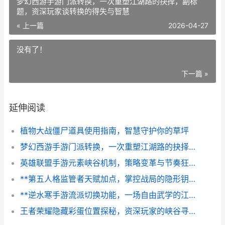
梦幻西游手游门派转换，一次重塑江湖路的抉择，副标
题，资深玩家谈转换的得失与智慧
« 上一篇
2026-04-27
没有了！
下一篇 »
延伸阅读
植物大战僵尸道具使用指南，智慧守护你的草坪
梦幻西游手游门派转换，一次重塑江湖路的抉择，副标题，资深玩家谈转换的得失与智慧
英雄联盟手游元素峡谷机制，策略变革与节奏狂想曲的副标题
**第五人格监管者天赋加点，掌控战局的隐形钥匙，副标题，狩猎艺术的策略基石**
**逆水寒手游流派切换功能，一场自由武学的江湖革命，副标题，从一而终到随心而变**
王者荣耀隐藏彩蛋位置探秘，资深玩家的峡谷寻宝指南，副标题，那些被忽略的互动秘密