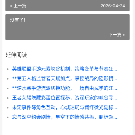
« 上一篇
2026-04-24
没有了！
下一篇 »
延伸阅读
英雄联盟手游元素峡谷机制，策略变革与节奏狂想曲的副标题
**第五人格监管者天赋加点，掌控战局的隐形钥匙，副标题，狩猎艺术的策略基石**
**逆水寒手游流派切换功能，一场自由武学的江湖革命，副标题，从一而终到随心而变**
王者荣耀隐藏彩蛋位置探秘，资深玩家的峡谷寻宝指南，副标题，那些被忽略的互动秘密
未定事件簿角色互动，心城迷局与羁绊微光副标题
恋与深空约会剧情，星空下的情感共振，副标题，虚拟羁绊与真实心跳的交织