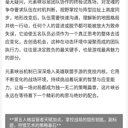
毫无疑问，元素峡谷是团队协作的终极试炼场，对龙魂的
争夺要求队伍在时机判断，视野掌控与阵型拉扯上高度同
步，地形改变后，队伍需要快速沟通，理解新的地图格局
并统一行动，任何个人的冒进或脱节都可能被放大为致命
失误，它迫使五名队员必须作为一个真正思考的整体去适
应变化，去创造机会，这种在动态环境中凝聚而成的团队
执行力，往往是决定胜负的最关键手，也是游戏最具魅力
的部分。
元素峡谷机制已深深烙入英雄联盟手游的竞技内核，它用
不断变化的战场环境，持续挑战着玩家的智慧与应变能
力，让每一场对局都成为独一无二的策略篇章，这片峡谷
永远在等待着下一个精彩的构思与绝妙的配合。
**第五人格监管者天赋加点，掌控战局的隐形钥匙，副标
题，狩猎艺术的策略基石**