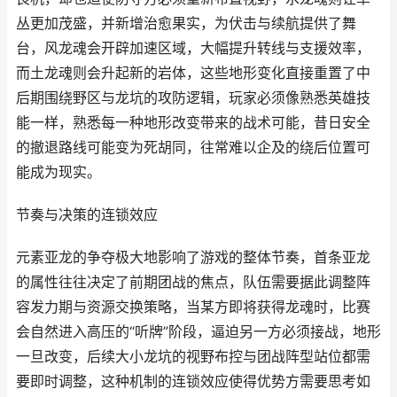
丛更加茂盛，并新增治愈果实，为伏击与续航提供了舞
台，风龙魂会开辟加速区域，大幅提升转线与支援效率，
而土龙魂则会升起新的岩体，这些地形变化直接重置了中
后期围绕野区与龙坑的攻防逻辑，玩家必须像熟悉英雄技
能一样，熟悉每一种地形改变带来的战术可能，昔日安全
的撤退路线可能变为死胡同，往常难以企及的绕后位置可
能成为现实。
节奏与决策的连锁效应
元素亚龙的争夺极大地影响了游戏的整体节奏，首条亚龙
的属性往往决定了前期团战的焦点，队伍需要据此调整阵
容发力期与资源交换策略，当某方即将获得龙魂时，比赛
会自然进入高压的“听牌”阶段，逼迫另一方必须接战，地形
一旦改变，后续大小龙坑的视野布控与团战阵型站位都需
要即时调整，这种机制的连锁效应使得优势方需要思考如