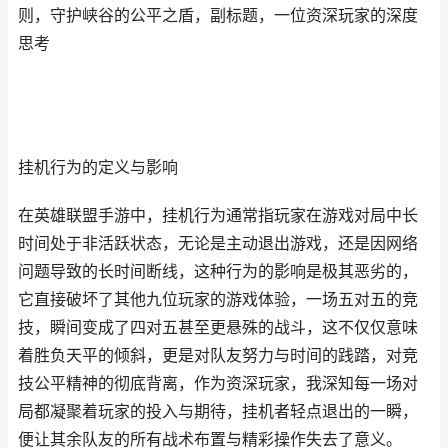
则，守护峡谷的公平之盾，副标题，一位资深玩家的深度
思考
挂机行为的定义与影响
在英雄联盟手游中，挂机行为通常指玩家在游戏对局中长
时间处于非活跃状态，无论是主动退出游戏，还是因网络
问题导致的长时间断线，这种行为的影响是极其恶劣的，
它直接破坏了其他九位玩家的游戏体验，一场五对五的竞
技，瞬间变成了四对五甚至更悬殊的战斗，这不仅仅意味
着胜负天平的倾斜，更是对队友努力与时间的践踏，对竞
技公平精神的彻底背离，作为资深玩家，我深知每一场对
局都凝聚着玩家的投入与期待，挂机者轻点退出的一瞬，
便让其余队友的所有战术布置与精彩操作失去了意义。