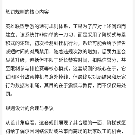
惩罚规则的核心内容
英雄联盟手游的惩罚规则体系，正是为了应对上述问题而
建立，该系统并非简单的一刀切，而是采用了阶梯式与累
积式的逻辑，初次检测到挂机行为，系统可能会给予警告
或短时间的对局禁用，随着违规次数的增加，惩罚力度会
显著升级，包括但不限于延长禁赛时间，扣除信誉分，甚
至限制参与排位赛等核心模式，这套规则的核心在于，它
试图区分故意挂机与意外掉线，但最终以对局结果和玩家
行为数据为准绳，其目的在于震慑与教育，而不仅仅是处
罚。
规则设计的合理与争议
从设计角度看，这套规则展现了其合理的一面，阶梯式惩
罚给了偶尔因网络波动或急事而离场的玩家改正的机会，