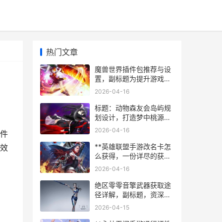
热门文章
魔兽世界插件包推荐与设
置，副标题为提升游戏体
验的必备指南
2026-04-16
标题：动物森友会岛屿规
划设计，打造梦中桃源岛
的秘诀
2026-04-16
件
**英雄联盟手游改名卡怎
效
么获得，一份详尽的获取
指南与策略思考**
2026-04-16
绝区零零音擎武器获取途
径详解，副标题，资深玩
家带你高效收集强力装备
2026-04-15