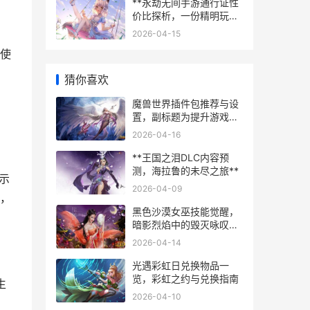
**永劫无间手游通行证性
价比探析，一份精明玩家
的投资指南**
2026-04-15
使
猜你喜欢
魔兽世界插件包推荐与设
置，副标题为提升游戏体
验的必备指南
2026-04-16
**王国之泪DLC内容预
，
测，海拉鲁的未尽之旅**
示
2026-04-09
，
黑色沙漠女巫技能觉醒，
暗影烈焰中的毁灭咏叹，
副标题，觉醒之路与战斗
2026-04-14
艺术的升华
光遇彩虹日兑换物品一
览，彩虹之约与兑换指南
生
2026-04-10
，