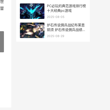
世
PC必玩的典范游戏排行榜
冒
十大经典pc游戏
2025-08-05
炉石传说佣兵战纪布莱恩
铜须 炉石传说佣兵战绩哪
个英雄强
2025-08-29
»