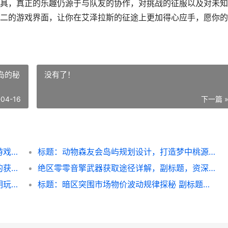
具，真正的乐趣仍源于与队友的协作，对挑战的征服以及对未知
二的游戏界面，让你在艾泽拉斯的征途上更加得心应手，愿你的
岛的秘
没有了！
-04-16
下一篇 
魔兽世界插件包推荐与设置，副标题为提升游戏体验的必备指南
标题：动物森友会岛屿规划设计，打造梦中桃源岛的秘诀
**英雄联盟手游改名卡怎么获得，一份详尽的获取指南与策略思考**
绝区零零音擎武器获取途径详解，副标题，资深玩家带你高效收集强力装备
**永劫无间手游通行证性价比探析，一份精明玩家的投资指南**
标题：暗区突围市场物价波动规律探秘 副标题：资深玩家的市场生存指南