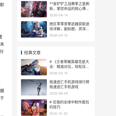
**金铲铲之战赛季之星刷
职
新，掌控命运的核心博
弈，副标题，运筹帷幄间
2026-04-14
的胜负手**
绝区零零音擎武器获取途
径详解，副标题，资深玩
家带你高效收集强力装备
2026-04-15
置
尚未
你分
经典文章
# 《王者荣耀英雄克星大
全：精准对位，轻松压
制》
2026-03-15
极速逃亡手机游戏排行榜
它
极速逃亡手机游戏
据
2025-08-05
于
# 在我的全球中制作面包
的技巧
2025-10-20