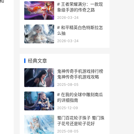
和
# 王者荣耀满分：一款现
象级手游的传奇之路
2026-03-24
# 和平精英白色特斯拉怎
么抽
2026-03-24
经典文章
鬼神传奇手机游戏排行榜
鬼神传奇手机游戏攻略
2025-08-05
# 在我的全球中雕刻南瓜
的详细指南
2025-12-09
蜀门百花轮子珠子 蜀门珠
子花号还是轮子花好
2025-08-05