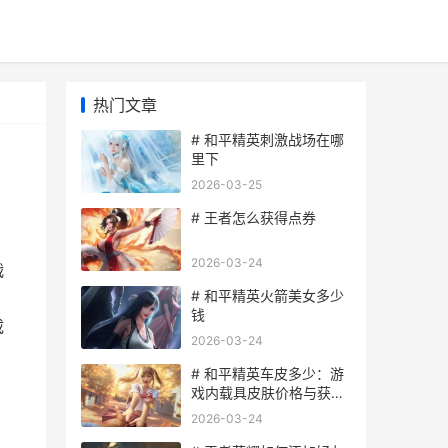
热门文章
# 和平精英刺激战场在哪
里下
2026-03-25
# 王者怎么获得点券
2026-03-24
战
# 和平精英火箭美女多少
钱
载
2026-03-24
# 和平精英车皮多少：游
戏内载具皮肤价格与获取
方式详解
2026-03-24