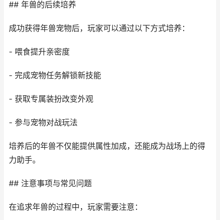
## 年兽的后续培养
成功获得年兽宠物后，玩家可以通过以下方式培养：
- 喂食提升亲密度
- 完成宠物任务解锁新技能
- 获取专属装扮改变外观
- 参与宠物对战玩法
培养后的年兽不仅能提供属性加成，还能成为战场上的得
力助手。
## 注意事项与常见问题
在追求年兽的过程中，玩家需要注意：