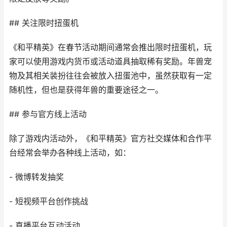
## 关注限时扭蛋机
《和平精英》在春节活动期间通常会推出限时扭蛋机，玩
家可以使用游戏内货币或活动道具抽取稀有奖励。年兽宠
物及其相关装扮往往会被放入扭蛋池中，虽然获取有一定
随机性，但也是获得年兽的重要途径之一。
## 参与官方线上活动
除了游戏内活动外，《和平精英》官方社交媒体和合作平
台经常会举办各种线上活动，如：
- 微博转发抽奖
- 短视频平台创作挑战
- 直播平台互动活动