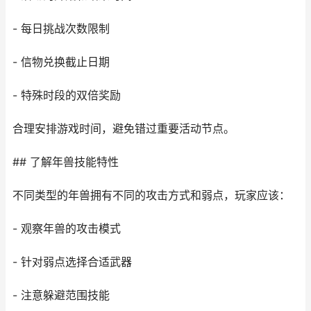
- 每日挑战次数限制
- 信物兑换截止日期
- 特殊时段的双倍奖励
合理安排游戏时间，避免错过重要活动节点。
## 了解年兽技能特性
不同类型的年兽拥有不同的攻击方式和弱点，玩家应该：
- 观察年兽的攻击模式
- 针对弱点选择合适武器
- 注意躲避范围技能