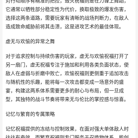
对行动顺序有精准的把控，毁灭祝福则是在刀锋上舞蹈，
它通常以牺牲部分稳定性为代价，换取极致的爆发伤害，
选择这两条道路，需要玩家有清晰的战场判断力，在敌人
造成致命威胁前将其击溃，这是进攻艺术的最佳体现。
虚无与欢愉的异常之舞
对于追求控制与持续伤害的玩家，虚无与欢愉祝福打开了
另一扇门，虚无祝福专注于施加和利用各类负面状态，使
敌人在虚弱与折磨中败亡，欢愉祝福则更侧重于追加攻击
与随机性的乐趣，能将每一次攻击都变成一场意外的盛
宴，构建这两系体系需要更多的耐心与布局，但一旦成
型，其独特的战斗节奏将带来无与伦比的掌控感与惊喜。
记忆与繁育的专属策略
记忆祝福提供的冻结与控制效果，在面对强大单体敌人时
往往有奇效，而繁育祝福则专门服务于召唤物体系，能创