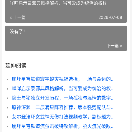
咩咩启示录邪典风格解析，当可爱成为统治的权杖
« 上一篇
2026-07-08
没有了！
下一篇 »
延伸阅读
崩坏星穹铁道寰宇蝗灾祝福选择，一场与命运的豪赌
咩咩启示录邪典风格解析，当可爱成为统治的权杖
隐士与猪独立开发历程，一场孤独与温情的数字修行
原神深渊十二层满星阵容推荐，版本强势配队与实战心得
艾尔登法环女武神无伤打法视频教学，副标题为褪色者的极致试炼
崩坏星穹铁道流萤击破特攻解析，萤火流光破敌之秘