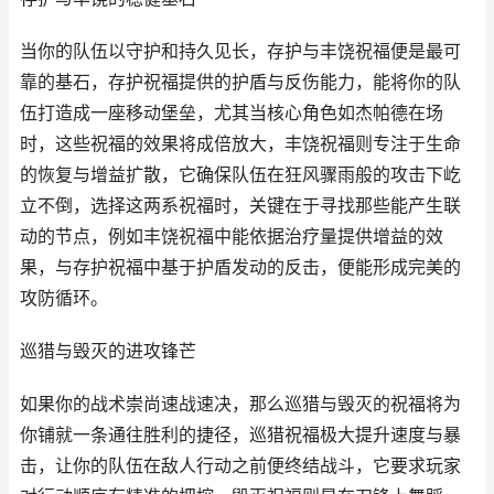
当你的队伍以守护和持久见长，存护与丰饶祝福便是最可
靠的基石，存护祝福提供的护盾与反伤能力，能将你的队
伍打造成一座移动堡垒，尤其当核心角色如杰帕德在场
时，这些祝福的效果将成倍放大，丰饶祝福则专注于生命
的恢复与增益扩散，它确保队伍在狂风骤雨般的攻击下屹
立不倒，选择这两系祝福时，关键在于寻找那些能产生联
动的节点，例如丰饶祝福中能依据治疗量提供增益的效
果，与存护祝福中基于护盾发动的反击，便能形成完美的
攻防循环。
巡猎与毁灭的进攻锋芒
如果你的战术崇尚速战速决，那么巡猎与毁灭的祝福将为
你铺就一条通往胜利的捷径，巡猎祝福极大提升速度与暴
击，让你的队伍在敌人行动之前便终结战斗，它要求玩家