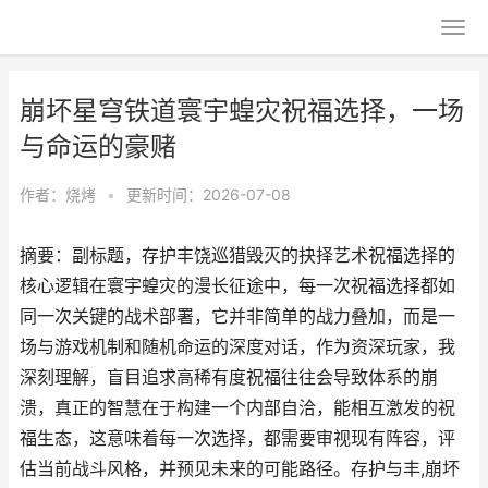
崩坏星穹铁道寰宇蝗灾祝福选择，一场
与命运的豪赌
作者：
烧烤
•
更新时间：2026-07-08
摘要：副标题，存护丰饶巡猎毁灭的抉择艺术祝福选择的
核心逻辑在寰宇蝗灾的漫长征途中，每一次祝福选择都如
同一次关键的战术部署，它并非简单的战力叠加，而是一
场与游戏机制和随机命运的深度对话，作为资深玩家，我
深刻理解，盲目追求高稀有度祝福往往会导致体系的崩
溃，真正的智慧在于构建一个内部自洽，能相互激发的祝
福生态，这意味着每一次选择，都需要审视现有阵容，评
估当前战斗风格，并预见未来的可能路径。存护与丰,崩坏