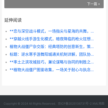
下一篇 »
延伸阅读
**恋与深空战斗模式，一场指尖与星海的共舞，副标题为沉浸式情感联结战斗新体验**
**穿越火线手游生化模式，暗夜降临的枪火狂想曲**
植物大战僵尸杂交版：经典塔防的创意新生，策略与欢笑的完美融合
标题：逆水寒手游舞阳城通关机制详解，团队协作与策略执行的试炼场
**率土之滨攻城技巧，兼论谋略与协同的制胜之道，副标题，破城之钥在于人心**
**植物大战僵尸图鉴收集，一场关于耐心与执念的园艺战争**
Copyright © 2024 All Rights Reserved.
京ICP备2025136731号-2
XML地图