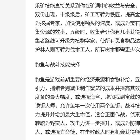
采矿技能直接关系到你在矿洞中的收益与安全，
双份出现，十级级后，矿工可转为铁匠，提高金
为挖掘专家，加快使用锄头的速度，或成为宝石
集资源的效率，五级时，收集者让你有几率获得
集者路线可升级为植物学家，使所有觅食物品达
护林人则可转为伐木工人，所有树木都需更少次
钓鱼与战斗技能抉择
钓鱼是游戏前期重要的经济来源和食物补给，五
引力，捕猎者则减少制作蟹笼的成本并提高其效
度条的最大幅度，或选择海盗，增加找到宝藏的
诱饵大师，允许鱼竿一次使用两个鱼饵，战斗技
力提升并增加最大生命值，适合正面作战，侦察
转职为野蛮人，攻击力进一步提升，或成为防御
人，或选择亡命徒，在击败敌人时有机会获得额