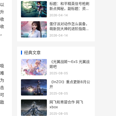
标题：和平精英信号枪刷
以
新点揭秘，副标题：资深
升
玩家的信号枪搜寻指南
2026-04-14
收
蛋仔派对动作怎么装备，
收
萌新到大神的进阶指南，
，
副标题，个性化操作设置
2026-04-14
全解析
经典文章
《光翼战姬～ExS 光翼战
吸
姬吧
难
2025-08-05
为
《InZOI》重点更新8月公
开
击
2025-08-05
可
敌
网飞和育碧合作 网飞
xbox
2025-08-05