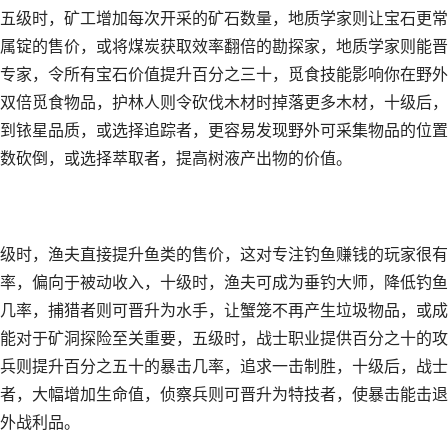
五级时，矿工增加每次开采的矿石数量，地质学家则让宝石更常
属锭的售价，或将煤炭获取效率翻倍的勘探家，地质学家则能晋
专家，令所有宝石价值提升百分之三十，觅食技能影响你在野外
双倍觅食物品，护林人则令砍伐木材时掉落更多木材，十级后，
到铱星品质，或选择追踪者，更容易发现野外可采集物品的位置
数砍倒，或选择萃取者，提高树液产出物的价值。
级时，渔夫直接提升鱼类的售价，这对专注钓鱼赚钱的玩家很有
率，偏向于被动收入，十级时，渔夫可成为垂钓大师，降低钓鱼
几率，捕猎者则可晋升为水手，让蟹笼不再产生垃圾物品，或成
能对于矿洞探险至关重要，五级时，战士职业提供百分之十的攻
兵则提升百分之五十的暴击几率，追求一击制胜，十级后，战士
者，大幅增加生命值，侦察兵则可晋升为特技者，使暴击能击退
外战利品。