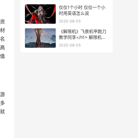
仅仅1个小时 仅仅一个小
时用英语怎么说
资
2025-08-05
材
《解限机》飞景机甲跑刀
教学同享</h1> 解限机飞
名
景怎么获得
2025-08-05
高
值
游
多
就