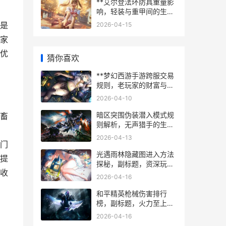
**艾尔登法环防具重量影
响，轻装与重甲间的生存
哲学**
是
2026-04-15
家
优
猜你喜欢
**梦幻西游手游跨服交易
规则，老玩家的财富与策
略之门**
2026-04-10
暗区突围伪装潜入模式规
畜
则解析，无声猎手的生存
之道
2026-04-13
门
光遇雨林隐藏图进入方法
提
探秘，副标题，资深玩家
收
带你解锁静谧庭院
2026-04-16
和平精英枪械伤害排行
榜，副标题，火力至上者
的实战选用指南
2026-04-16