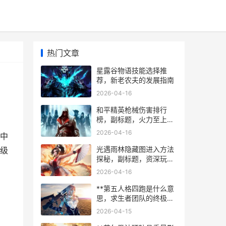
热门文章
星露谷物语技能选择推
荐，新老农夫的发展指南
2026-04-16
和平精英枪械伤害排行
榜，副标题，火力至上者
的实战选用指南
2026-04-16
中
光遇雨林隐藏图进入方法
级
探秘，副标题，资深玩家
带你解锁静谧庭院
2026-04-16
**第五人格四跑是什么意
思，求生者团队的终极胜
利**
2026-04-15