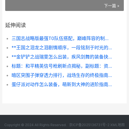
下一篇 »
延伸阅读
三国志战略版最强T0队伍搭配，巅峰阵容的制胜之道副标题，称霸赛季的终极阵容解析
**王国之泪龙之泪剧情顺序，一段铭刻于时光的勇者悲歌**
**金铲铲之战瑞雯怎么出装，疾风剑舞的装备抉择**
标题：和平精英信号枪刷新点揭秘，副标题：资深玩家的信号枪搜寻指南
暗区突围子弹穿透力排行，战场生存的终极指南，副标题，穿透数值背后的战术抉择
蛋仔派对动作怎么装备，萌新到大神的进阶指南，副标题，个性化操作设置全解析
Copyright © 2024 All Rights Reserved.
京ICP备2025136731号-2
XML地图