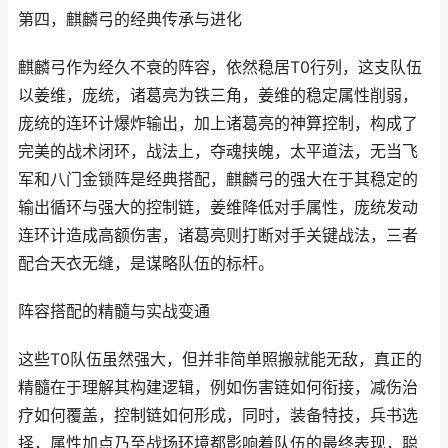
第四，麒麟弓的经典传承与进化
麒麟弓作为经久不衰的阵容，依然稳居T0行列，这支队伍
以姜维，庞统，诸葛亮为铁三角，姜维的稳定属性削弱，
庞统的连环计爆炸输出，加上诸葛亮的神算控制，构成了
完美的战术闭环，战法上，夺魂挟魄，太平道法，无当飞
军和八门金锁阵是经典搭配，麒麟弓的强大在于其稳定的
输出循环与强大的控制链，姜维降低对手属性，庞统发动
连环计造成高额伤害，诸葛亮则打断对手关键战法，三者
配合天衣无缝，是谋略队伍的标杆。
阵容搭配的精髓与实战变通
这些T0队伍虽然强大，但并非简单照搬就能无敌，真正的
精髓在于理解其构建逻辑，例如伤害链如何衔接，减伤治
疗如何覆盖，控制链如何形成，同时，装备特技，兵书选
择，属性加点乃至战场环境都影响着队伍的最终表现，聪