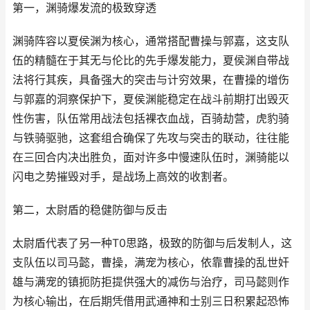
第一，渊骑爆发流的极致穿透
渊骑阵容以夏侯渊为核心，通常搭配曹操与郭嘉，这支队
伍的精髓在于其无与伦比的先手爆发能力，夏侯渊自带战
法将行其疾，具备强大的突击与计穷效果，在曹操的增伤
与郭嘉的洞察保护下，夏侯渊能稳定在战斗前期打出毁灭
性伤害，队伍常用战法包括裸衣血战，百骑劫营，虎豹骑
与铁骑驱驰，这套组合确保了先攻与突击的联动，往往能
在三回合内决出胜负，面对许多中慢速队伍时，渊骑能以
闪电之势摧毁对手，是战场上高效的收割者。
第二，太尉盾的稳健防御与反击
太尉盾代表了另一种T0思路，极致的防御与后发制人，这
支队伍以司马懿，曹操，满宠为核心，依靠曹操的乱世奸
雄与满宠的镇扼防拒提供强大的减伤与治疗，司马懿则作
为核心输出，在后期凭借用武通神和士别三日积累起恐怖