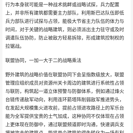
行为本身就可能是一种战术挑衅或战略试探，兵力配置
上，并非所有建筑都需要主力部队，利用斯巴达队伍即低
兵力部队进行试探与占领，能极大节省主力队伍的体力与
时间，对于关键的战略建筑，则必须派出主力驻守或及时
调遣队伍协防，防止被敌方轻易拆除，形成建筑控制权的
拉锯战。
联盟协同，一加一大于二的战略乘法
野外建筑的战略价值在联盟协同下会呈指数级放大，联盟
管理应组织成员对资源州关卡周边的建筑进行系统性占领
与联防，构筑起一道立体预警与防御体系，例如通过烽火
台链传递敌军动向，利用连环箭塔阵削弱敌军推进势头，
在发起大规模集火进攻前，提前占领进攻路径上的军乐台
能为全军提供宝贵的士气加成，这种协同不仅体现在占领
上更体现在防御中，通过联盟频道即时沟通，快速调兵支
援被攻击的建筑点，能将单个建筑的得失转化为一场有利