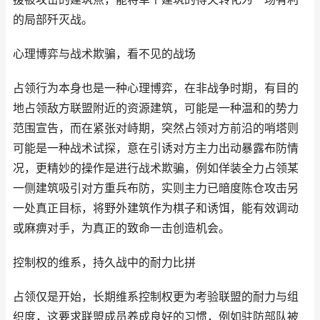
的局部歼灭战。
心理博弈与战术欺骗，看不见的战场
占领行为本身也是一种心理博弈，在非战争时期，有目的
地占领敌方联盟附近的资源建筑，可能是一种温和的势力
范围宣告，而在紧张对峙期，突然占领对方前沿的哨塔则
可能是一种战术试探，意在引诱对方主力出动暴露布防情
况，更精妙的操作是进行战术欺骗，例如佯装全力占领某
一侧建筑吸引对方重兵布防，实则主力已暗度陈仓攻击另
一处真正目标，将野外建筑作为棋子和诱饵，能有效调动
或麻痹对手，为真正的致命一击创造机会。
控制权的维系，持久战中的耐力比拼
占领仅是开始，长期维系控制权更为考验联盟的耐力与组
织度，这要求联盟成员养成良好的习惯，例如驻防部队被