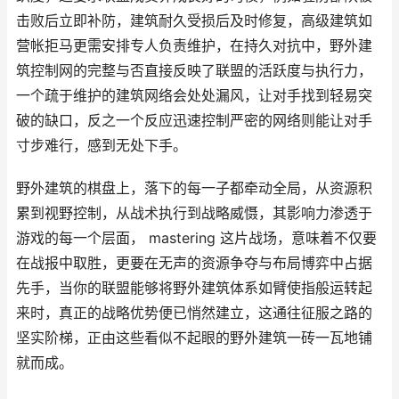
击败后立即补防，建筑耐久受损后及时修复，高级建筑如
营帐拒马更需安排专人负责维护，在持久对抗中，野外建
筑控制网的完整与否直接反映了联盟的活跃度与执行力，
一个疏于维护的建筑网络会处处漏风，让对手找到轻易突
破的缺口，反之一个反应迅速控制严密的网络则能让对手
寸步难行，感到无处下手。
野外建筑的棋盘上，落下的每一子都牵动全局，从资源积
累到视野控制，从战术执行到战略威慑，其影响力渗透于
游戏的每一个层面， mastering 这片战场，意味着不仅要
在战报中取胜，更要在无声的资源争夺与布局博弈中占据
先手，当你的联盟能够将野外建筑体系如臂使指般运转起
来时，真正的战略优势便已悄然建立，这通往征服之路的
坚实阶梯，正由这些看似不起眼的野外建筑一砖一瓦地铺
就而成。