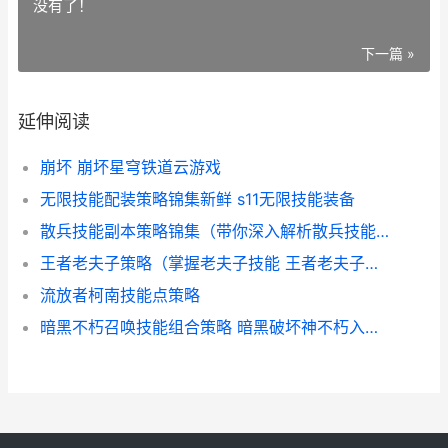
没有了！
下一篇 »
延伸阅读
崩坏 崩坏星穹铁道云游戏
无限技能配装策略锦集新鲜 s11无限技能装备
散兵技能副本策略锦集（带你深入解析散兵技能副本 散兵怎么打
王者老夫子策略（掌握老夫子技能 王者老夫子打法
流放者柯南技能点策略
暗黑不朽召唤技能组合策略 暗黑破坏神不朽入门小白须知