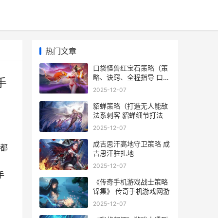
热门文章
口袋怪兽红宝石策略（策
略、诀窍、全程指导 口袋
手
怪兽红宝石无限船票金手
2025-12-07
指
貂蝉策略（打造无人能敌
法系刺客 貂蝉细节打法
2025-12-07
成吉思汗高地守卫策略 成
都
吉思汗驻扎地
们
2025-12-07
手
《传奇手机游戏战士策略
锦集》 传奇手机游戏网游
2025-12-07