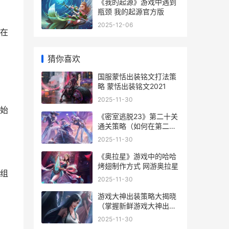
《我的起源》游戏中遇到
瓶颈 我的起源官方版
2025-12-06
在
帮
猜你喜欢
国服蒙恬出装铭文打法策
略 蒙恬出装铭文2021
2025-11-30
始
《密室逃脱23》第二十关
通关策略（如何在第二十
关顺利逃脱 密室逃脱23
2025-11-30
攻略图解法全部
《奥拉星》游戏中的哈哈
烤翅制作方式 网游奥拉星
组
2025-11-30
游戏大神出装策略大揭晓
（掌握新鲜游戏大神出装
策略 王者大神出装
2025-11-30