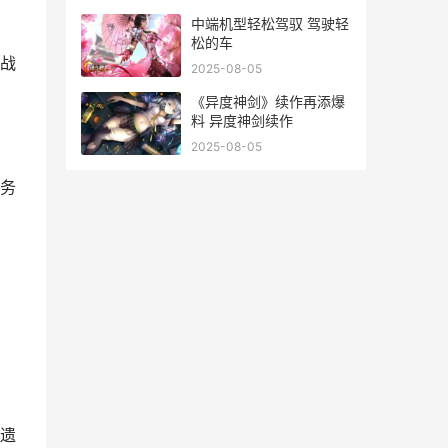
中端机型轻松驾驭 驾驶轻
松的车
战
2025-08-05
《异度神剑》续作再添爆
料 异度神剑续作
2025-08-05
务
遗