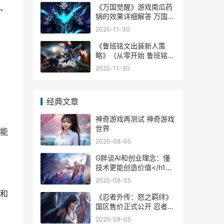
《万国觉醒》游戏南瓜药
、
锅的效果详细解答 万国觉
醒游戏视频解说
2025-11-30
《鲁班铭文出装新人策
略》（从零开始 鲁班铭文
和出装:鲁班铭文及思路玩
2025-11-30
法
经典文章
神奇游戏再测试 神奇游戏
世界
能
2025-08-05
G胖谈AI和创业理念：懂
技术更能创造价值</h1>
创业者小胖
2025-08-05
和
《忍者外传：怒之羁绊》
国区售价正式公开 忍者外
传怒之羁绊安卓
2025-08-05