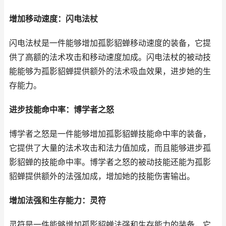
增加移动速度：闪电法杖
闪电法杖是一件能够增加孤影貂蝉移动速度的装备，它提
供了高额的法术攻击和移动速度加成。闪电法杖的被动技
能能够为孤影貂蝉提供额外的法术吸血效果，进步她的生
存能力。
进步技能命中率：博学者之怒
博学者之怒是一件能够增加孤影貂蝉技能命中率的装备，
它提供了大量的法术攻击和法力值加成，而且能够进步孤
影貂蝉的技能命中率。博学者之怒的被动技能还能为孤影
貂蝉提供额外的法强加成，增加她的技能伤害输出。
增加法强和生存能力：灵符
灵符是一件能够增加孤影貂蝉法强和生存能力的装备，它