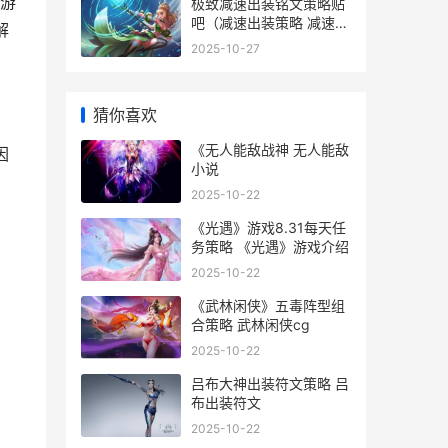
游
极致减速出装铭文策略贴
吧（减速出装策略 减速铭
解
文都有哪些
2025-10-27
猜你喜欢
《无人能敌战神 无人能敌
因
小说
2025-10-22
《光遇》游戏8.31每天任
务策略 《光遇》游戏介绍
2025-10-22
《武林闲侠》五毒阵型组
合策略 武林闲侠cg
2025-10-22
吕布大神出装符文策略 吕
布出装符文
2025-10-22