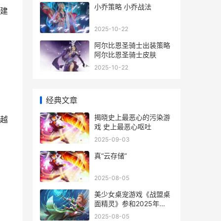
小乔策略 小乔战法
建
2025-10-22
阿尔比恩圣骑士出装策略
阿尔比恩圣骑士皮肤
2025-10-22
经典文章
揭晓史上最恶心的污染游
越
戏 史上最恶心呕吐
2025-09-03
真“云存储”
2025-08-05
美少女桌宠游戏《战盟桌
面精灵》参和2025年
Steam鉴赏家大会 美少女
2025-08-05