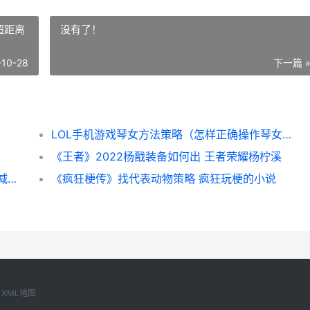
超距离
没有了！
-10-28
下一篇 
LOL手机游戏琴女方法策略（怎样正确操作琴女超距离输出 手游英雄联盟琴女
《王者》2022杨戬装备如何出 王者荣耀杨柠溪
极致减速出装铭文策略贴吧（减速出装策略 减速铭文都有哪些
《疯狂梗传》找代表动物策略 疯狂玩梗的小说
XML地图