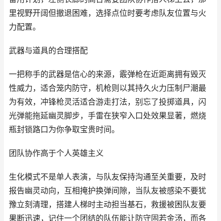
里视野开阔但撤退困难，选择点位时要考虑队友位置与火
力配置。
武器与道具的合理搭配
一把称手的武器是信心的来源，霰弹枪在近距离拥有毁灭
性威力，适合笼内防守，机枪则以其持久火力压制尸潮最
为有效，冲锋枪灵活适合游走打法，别忘了投掷道具，闪
光弹能拖延幽灵脚步，手雷在狭窄入口处效果显著，燃烧
瓶封锁路口为你争取宝贵时间。
团队协作高于个人英雄主义
生化模式不是单人表演，与队友保持沟通至关重要，及时
报告幽灵动向，互相掩护换弹间隙，当队友被感染不要犹
豫立刻清理，搭建人梯时主动担当基石，救援被困队友要
果断迅速，记住一个团结的队伍能让防守固若金汤，而各