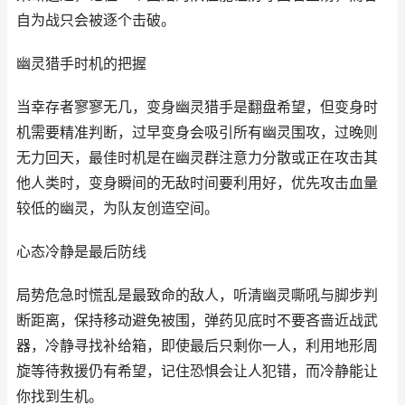
自为战只会被逐个击破。
幽灵猎手时机的把握
当幸存者寥寥无几，变身幽灵猎手是翻盘希望，但变身时
机需要精准判断，过早变身会吸引所有幽灵围攻，过晚则
无力回天，最佳时机是在幽灵群注意力分散或正在攻击其
他人类时，变身瞬间的无敌时间要利用好，优先攻击血量
较低的幽灵，为队友创造空间。
心态冷静是最后防线
局势危急时慌乱是最致命的敌人，听清幽灵嘶吼与脚步判
断距离，保持移动避免被围，弹药见底时不要吝啬近战武
器，冷静寻找补给箱，即使最后只剩你一人，利用地形周
旋等待救援仍有希望，记住恐惧会让人犯错，而冷静能让
你找到生机。