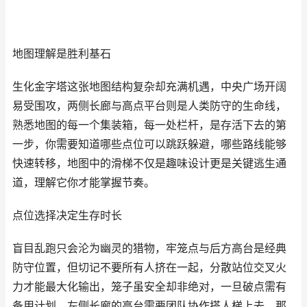
地图理解是胜利基石
生化金字塔这张地图结构复杂却充满机遇，中央广场开阔
易受围攻，两侧长廊与高点平台则是人类防守的生命线，
熟悉地图的每一个集装箱，每一处栏杆，是存活下去的第
一步，你需要知道哪些点位可以跳跃躲避，哪些路线能够
快速转移，地图中的滑梯不仅是趣味设计更是关键逃生通
道，理解它你才能掌握节奏。
点位选择决定生存时长
盲目乱跑只会沦为幽灵的猎物，牢笼点与后方高台是经典
防守位置，但切记不要所有人挤在一起，分散站位交叉火
力才能最大化输出，笼子虽安全却非绝对，一旦破点需有
备用计划，左侧长廊的高台需要团队协作搭人梯上去，那