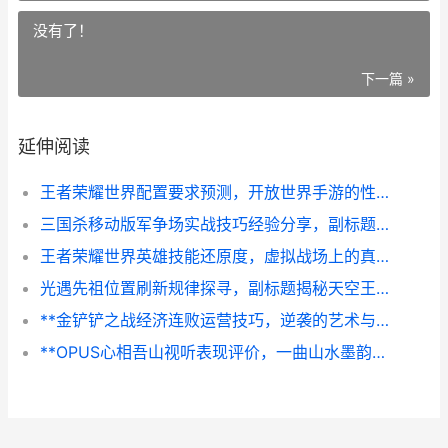
没有了！
下一篇 »
延伸阅读
王者荣耀世界配置要求预测，开放世界手游的性能门槛猜想
三国杀移动版军争场实战技巧经验分享，副标题为制胜之道在于谋略与配合
王者荣耀世界英雄技能还原度，虚拟战场上的真实灵魂回响副标题
光遇先祖位置刷新规律探寻，副标题揭秘天空王国的时间密码
**金铲铲之战经济连败运营技巧，逆袭的艺术与精密计算**
**OPUS心相吾山视听表现评价，一曲山水墨韵的沉浸诗篇**