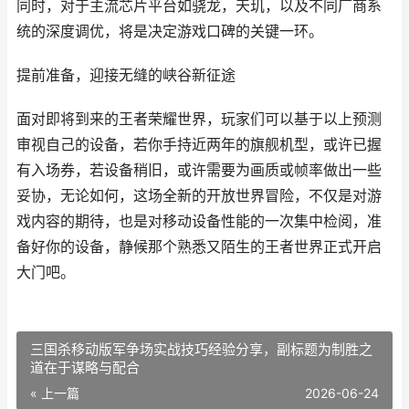
同时，对于主流芯片平台如骁龙，天玑，以及不同厂商系
统的深度调优，将是决定游戏口碑的关键一环。
提前准备，迎接无缝的峡谷新征途
面对即将到来的王者荣耀世界，玩家们可以基于以上预测
审视自己的设备，若你手持近两年的旗舰机型，或许已握
有入场券，若设备稍旧，或许需要为画质或帧率做出一些
妥协，无论如何，这场全新的开放世界冒险，不仅是对游
戏内容的期待，也是对移动设备性能的一次集中检阅，准
备好你的设备，静候那个熟悉又陌生的王者世界正式开启
大门吧。
三国杀移动版军争场实战技巧经验分享，副标题为制胜之
道在于谋略与配合
« 上一篇
2026-06-24