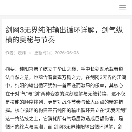
剑网3无界纯阳输出循环详解，剑气纵
横的奥秘与节奏
作者：
烧烤
•
更新时间：2026-06-08
摘要：纯阳宫弟子屹立于华山之巅，手中长剑既承载着道
法自然之意，也蕴含着雷霆万钧之力，在剑网3无界的江湖
中，纯阳的输出循环犹如一首严谨而激昂的乐章，其核心
在于对“气”与“剑”两种姿态的深刻理解与无缝转换，这不仅
是技能的顺序排列，更是对战斗节奏与敌人弱点的精准把
握。核心循环的构建基石纯阳的输出循环建立在“无我无剑”
这一终结技之上，它消耗所有气场层数造成巨额伤害，是
循环的终点与高潮，而,剑网3无界纯阳输出循环详解，剑