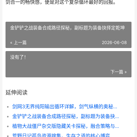
剑合一的畅快感，便是对这个复杂循环最好的回报。
金铲铲之战装备合成路径探秘，副标题为装备抉择定乾坤
« 上一篇
2026-06-08
没有了！
下一篇 »
延伸阅读
剑网3无界纯阳输出循环详解，剑气纵横的奥秘与节奏
金铲铲之战装备合成路径探秘，副标题为装备抉择定乾坤
植物大战僵尸杂交版隐藏关卡探秘，融合策略与彩蛋的终极挑战
荒野日记孤岛资源搜集，生存之道的核心博弈