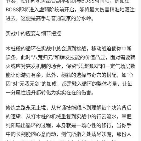
节奏，使用时机需结合副本机制与BOSS时间轴，例如在
BOSS即将进入虚弱阶段前开启，能将最大伤害精准地灌注
进去，这便是高手与普通玩家的分水岭。
实战中的应变与细节把控
木桩般的循环在实战中总会遇到挑战，移动战迫使你中断
读条，此时“八荒归元”和瞬发技能的价值凸显，面对需要转
火或应对突发机制的场合，保留“凭虚御风”和一定气场层数
能让你游刃有余，此外，秘籍的选择与奇穴的搭配，如“心
固”对“无我无剑”的加成，都需融入循环的整体考量，让每
一分属性提升都转化为实实在在的伤害。
修炼之路永无止境，从背诵技能顺序到理解每个决策背后
的逻辑，从打木桩的机械重复到实战中的行云流水，掌握
纯阳输出循环的过程，本身就是一场心性的修行，当你手
中的长剑能随心意而动，剑气所指之处荡尽妖魔，那份人