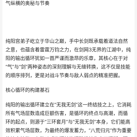
气纵横的奥秘与节奏
纯阳宫弟子屹立于华山之巅，手中长剑既承载着道法自然
之意，也蕴含着雷霆万钧之力，在剑网3无界的江湖中，纯
阳的输出循环犹如一首严谨而激昂的乐章，其核心在于对
“气”与“剑”两种姿态的深刻理解与无缝转换，这不仅是技能
的顺序排列，更是对战斗节奏与敌人弱点的精准把握。
核心循环的构建基石
纯阳的输出循环建立在“无我无剑”这一终结技之上，它消耗
所有气场层数造成巨额伤害，是循环的终点与高潮，而循
环的起点，则源于“三环套月”与“无我无剑”本身，它们能高
效积累气场层数，为最终的爆发蓄力，“八荒归元”作为重要