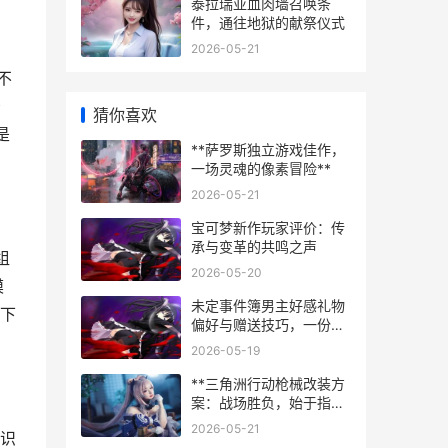
泰拉瑞亚血肉墙召唤条
件，通往地狱的献祭仪式
2026-05-21
不
少
猜你喜欢
是
**萨罗斯独立游戏佳作，
一场灵魂的像素冒险**
2026-05-21
宝可梦新作玩家评价：传
承与变革的共鸣之声
组
2026-05-20
模
未定事件簿男主好感礼物
,下
偏好与赠送技巧，一份精
准捕获心意的指南，副标
2026-05-19
题，资深玩家的深度解析
与实战心得
**三角洲行动枪械改装方
案：战场胜负，始于指尖
的精密艺术**
2026-05-21
动识