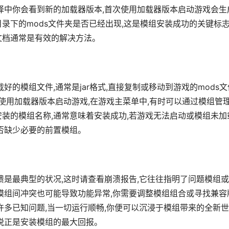
选择中你会看到新的加载器版本,首次使用加载器版本启动游戏会生
录下的mods文件夹是否已经出现,这是模组安装成功的关键标志
文档通常是有效的解决方法。
好的模组文件,通常是jar格式,直接复制或移动到游戏的mods文
保使用加载器版本启动游戏,在游戏主菜单中,有时可以通过模组管
装的模组名称,通常意味着安装成功,若游戏无法启动或模组未加
否缺少必要的前置模组。
溃是最典型的状况,这时请查看崩溃报告,它往往指明了问题模组
,模组间冲突也可能导致功能异常,你需要调整模组组合或寻找兼容
许多已知问题,当一切运行顺畅,你便可以沉浸于模组带来的全新世
喜悦正是安装模组的最大回报。