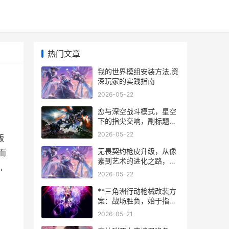
热门文章
我的世界模组安装方法,资
深玩家的实践指南
2026-05-22
恋与深空战斗模式，星空
下的指尖交响，副标题，
沉浸式情感羁绊与动态战
2026-05-22
版
术的融合
无畏契约枪皮升级，从像
而
素到艺术的进化之路，副
,
标题，枪械皮肤设计的深
2026-05-22
度解析与玩家体验变迁
**三角洲行动枪械改装方
案：战场胜负，始于指尖
的精密艺术**
2026-05-21