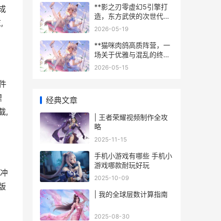
**影之刃零虚幻5引擎打
成
造，东方武侠的次世代涅
,
槃**
2026-05-19
**猫咪肉鸽高质阵营，一
场关于优雅与混乱的终极
博弈**
2026-05-15
件
理
经典文章
载,
| 王者荣耀视频制作全攻
略
2025-11-15
手机小游戏有哪些 手机小
游戏哪款耐玩好玩
或冲
2025-10-09
版
| 我的全球层数计算指南
2025-08-30