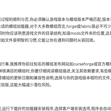
续过程的顺利与否,你必须确认游戏版本与模组版本严格匹配,版本
模组加载器,对于大多数模组而言,forge或fabric是必不可
同时你应该熟悉游戏文件的目录结构,知道mods文件夹的位置,这
原始文件是明智的习惯,它能让你在遇到问题时从容回退。
事,我推荐你前往知名的模组发布网站如curseforge或官方模
琳琅满目的模组时,你要仔细阅读模组描述,关注其依赖要求,有些
意模组的更新日期和兼容性说明,选择与你的游戏版本相符的文件
实验版,这能大幅减少潜在风险。
,运行下载好的加载器安装程序,选择客户端安装选项,程序会自