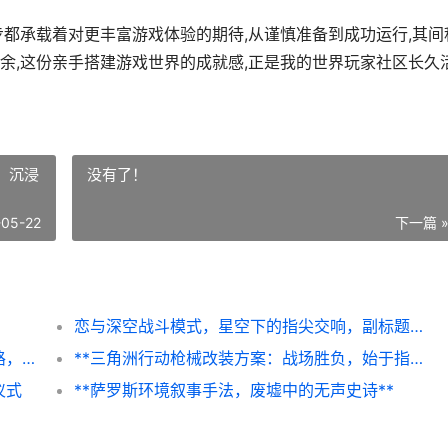
步都承载着对更丰富游戏体验的期待,从谨慎准备到成功运行,其间
余,这份亲手搭建游戏世界的成就感,正是我的世界玩家社区长久
，沉浸
没有了！
-05-22
下一篇 
恋与深空战斗模式，星空下的指尖交响，副标题，沉浸式情感羁绊与动态战术的融合
无畏契约枪皮升级，从像素到艺术的进化之路，副标题，枪械皮肤设计的深度解析与玩家体验变迁
**三角洲行动枪械改装方案：战场胜负，始于指尖的精密艺术**
仪式
**萨罗斯环境叙事手法，废墟中的无声史诗**