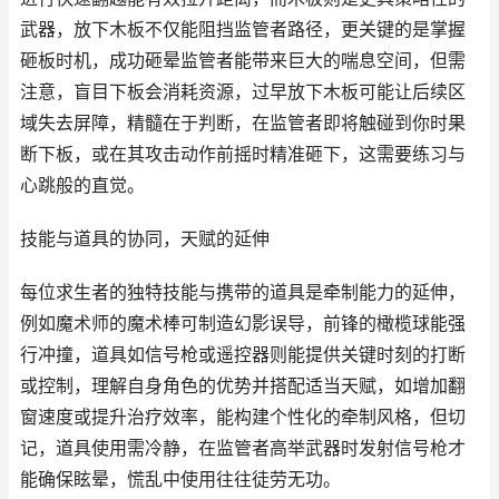
武器，放下木板不仅能阻挡监管者路径，更关键的是掌握
砸板时机，成功砸晕监管者能带来巨大的喘息空间，但需
注意，盲目下板会消耗资源，过早放下木板可能让后续区
域失去屏障，精髓在于判断，在监管者即将触碰到你时果
断下板，或在其攻击动作前摇时精准砸下，这需要练习与
心跳般的直觉。
技能与道具的协同，天赋的延伸
每位求生者的独特技能与携带的道具是牵制能力的延伸，
例如魔术师的魔术棒可制造幻影误导，前锋的橄榄球能强
行冲撞，道具如信号枪或遥控器则能提供关键时刻的打断
或控制，理解自身角色的优势并搭配适当天赋，如增加翻
窗速度或提升治疗效率，能构建个性化的牵制风格，但切
记，道具使用需冷静，在监管者高举武器时发射信号枪才
能确保眩晕，慌乱中使用往往徒劳无功。