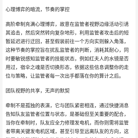
心理博弈的暗流，节奏的掌控
高阶牵制充满心理博弈，故意在监管者视野边缘活动引诱
其追击，然后突然转向复杂地形，利用监管者攻击后的短
暂延迟进行迂回，甚至假装前往一个方向实则躲入角落，
这种节奏的掌控旨在扰乱监管者的判断，消耗其耐心，同
时要敏锐感知监管者的技能状态，例如红夫人的水镜是否
用过，宿伞之魂是否切换形态，依据这些信息调整你的走
位与策略，让监管者每一次出手都落在你的算计之后。
团队视野的共享，无声的默契
牵制不是孤独的表演，它与团队紧密相连，通过快捷消息
告知队友监管者位置与状态，是基础但至关重要的配合，
当你在牵制时，队友应全力修理发电机，而你则需将监管
者带离关键发电机区域，甚至引导至远离队友的方向，这