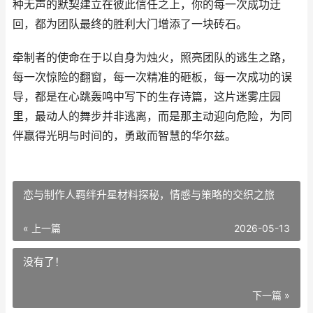
种无声的默契建立在彼此信任之上，你的每一次成功迂
回，都为团队最终的胜利大门增添了一块砖石。
牵制者的使命在于以自身为烛火，照亮团队的逃生之路，
每一次惊险的翻窗，每一次精准的砸板，每一次成功的误
导，都是在心跳轰鸣中写下的生存诗篇，这片迷雾庄园
里，最动人的舞步并非逃离，而是那主动迎向危险，为同
伴赢得光明与时间的，勇敢而智慧的华尔兹。
恋与制作人羁绊升星材料探秘，情感与策略的交织之旅
« 上一篇
2026-05-13
没有了！
下一篇 »