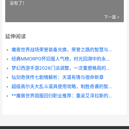
没有了！
下一篇 »
延伸阅读
魔兽世界战场荣誉装备兑换，荣誉之路的智慧与激情副标题
经典MMORPG怀旧服人气榜，时光回溯中的永恒战场
梦幻西游手游2026门派调整，一次重塑格局的战术革命，副标题是平衡之道与未来战场的预演
仙剑奇侠传七剧情解析：天道有情与宿命新章
超级高尔夫大乱斗道具使用攻略，制胜奇袭的智慧博弈
**魔兽世界国服回归职业推荐：重返艾泽拉斯的明智之选**