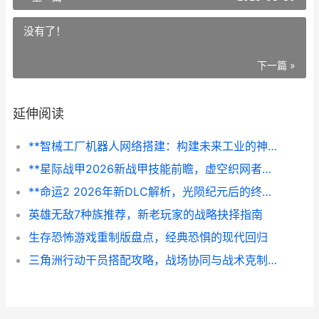
没有了！
下一篇 »
延伸阅读
**智械工厂机器人网络搭建：构建未来工业的神经中枢——从玩家视角看自动化协同**
**星际战甲2026新战甲技能前瞻，虚空织网者的战术革命**
**命运2 2026年新DLC解析，光陨纪元后的终极回响**
英雄无敌7种族推荐，新老玩家的战略抉择指南
生存恐怖游戏重制版盘点，经典恐惧的现代回归
三角洲行动干员搭配攻略，战场协同与战术克制之道