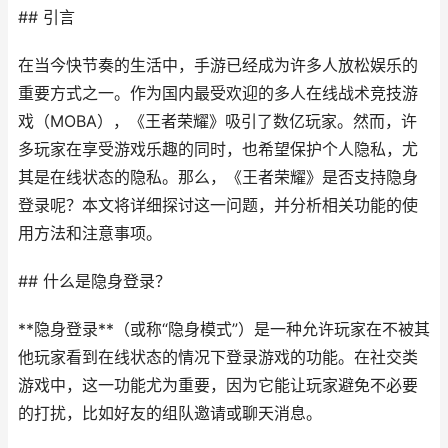
## 引言
在当今快节奏的生活中，手游已经成为许多人放松娱乐的
重要方式之一。作为国内最受欢迎的多人在线战术竞技游
戏（MOBA），《王者荣耀》吸引了数亿玩家。然而，许
多玩家在享受游戏乐趣的同时，也希望保护个人隐私，尤
其是在线状态的隐私。那么，《王者荣耀》是否支持隐身
登录呢？本文将详细探讨这一问题，并分析相关功能的使
用方法和注意事项。
## 什么是隐身登录？
**隐身登录**（或称“隐身模式”）是一种允许玩家在不被其
他玩家看到在线状态的情况下登录游戏的功能。在社交类
游戏中，这一功能尤为重要，因为它能让玩家避免不必要
的打扰，比如好友的组队邀请或聊天消息。