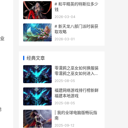
# 和平精英的特斯拉多少
钱
2026-03-04
# 新天龙八部门派时装获
，
取攻略
专业
2026-03-01
经典文章
零濡鸦之巫女如何换服装
零濡鸦之巫女如何进入服
装列表
2025-08-05
福建网络游戏排行榜新鲜
福建本地游戏
2025-08-05
地
| 我的全球电脑版畅玩指
。
南
2025-09-12