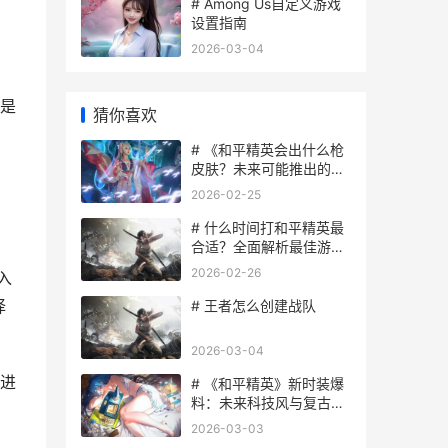
# Among Us自定义游戏
设置指南
2026-03-04
是
猜你喜欢
# 《和平精英会出什么枪
皮肤？未来可能推出的炫
酷枪械外观预测》
2026-02-25
# 什么时间打和平精英最
合适？全面解析最佳游戏
时段
2026-02-26
入
择
# 王者怎么创建战队
2026-03-04
进
# 《和平精英》新时装爆
料：未来科技风与复古情
怀的完美融合
2026-03-03