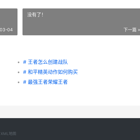
没有了！
03-04
下一篇 
# 王者怎么创建战队
》
# 和平精英动作如何购买
# 最强王者荣耀王者
XML地图