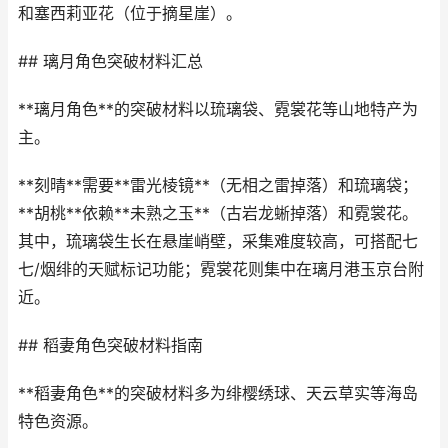
和塞西莉亚花（位于摘星崖）。
## 璃月角色突破材料汇总
**璃月角色**的突破材料以琉璃袋、霓裳花等山地特产为
主。
**刻晴**需要**雷光棱镜**（无相之雷掉落）和琉璃袋；
**胡桃**依赖**未熟之玉**（古岩龙蜥掉落）和霓裳花。
其中，琉璃袋生长在悬崖峭壁，采集难度较高，可搭配七
七/烟绯的天赋标记功能；霓裳花则集中在璃月港玉京台附
近。
## 稻妻角色突破材料指南
**稻妻角色**的突破材料多为绯樱绣球、天云草实等海岛
特色资源。