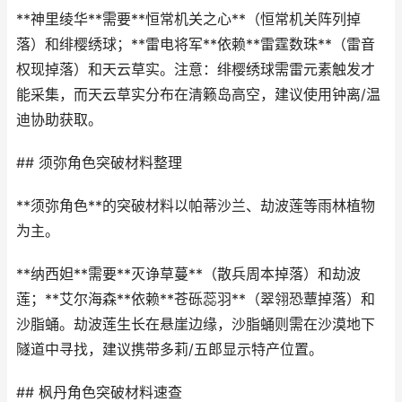
**神里绫华**需要**恒常机关之心**（恒常机关阵列掉
落）和绯樱绣球；**雷电将军**依赖**雷霆数珠**（雷音
权现掉落）和天云草实。注意：绯樱绣球需雷元素触发才
能采集，而天云草实分布在清籁岛高空，建议使用钟离/温
迪协助获取。
## 须弥角色突破材料整理
**须弥角色**的突破材料以帕蒂沙兰、劫波莲等雨林植物
为主。
**纳西妲**需要**灭诤草蔓**（散兵周本掉落）和劫波
莲；**艾尔海森**依赖**苍砾蕊羽**（翠翎恐蕈掉落）和
沙脂蛹。劫波莲生长在悬崖边缘，沙脂蛹则需在沙漠地下
隧道中寻找，建议携带多莉/五郎显示特产位置。
## 枫丹角色突破材料速查