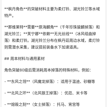
**枫丹角色**的突破材料主要为柔灯铃、湖光铃兰等水域
特产。
**那维莱特**需要**原海麟角**（千年珍珠骏麟掉落）和
湖光铃兰；**芙宁娜**依赖**无光丝线**（冰风组曲掉
落）和柔灯铃。湖光铃兰分布在枫丹廷周边水域，柔灯铃
则需潜水采集，建议提前装备水下加速道具。
## 周本材料与通用素材
角色突破80级后需消耗周本掉落的特殊材料，例如：
- **东风之翎**（风魔龙掉落）：适用于温迪、砂糖等
- **北风之环**（北风狼王掉落）：优菈、米卡等
- **熔毁之刻**（女士掉落）：托马、宵宫等