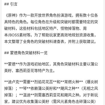
## 引言
《原神》作为一款开放世界角色扮演游戏，拥有数十位各
具特色的角色。每位角色在升级和突破时都需要特定的突
破材料，这些材料包括地区特产、怪物掉落物、周
本/BOSS素材等。为了帮助玩家更高效地规划资源收集，
本文整理了全角色的突破材料速查表，并附上获取建议。
## 蒙德角色突破材料一览
**蒙德**作为游戏初始地区，其角色突破材料主要以蒲公
英籽、塞西莉亚花等特产为主。
**迪卢克**需要**烈焰花花蕊**和**常燃火种**（爆炎树
掉落）；**琴**依赖蒲公英籽和**飓风之种**（无相之风
掉落）；**温迪**则需塞西莉亚花和飓风之种。对于新玩
家，建议优先收集蒲公英籽（需风元素角色击碎蒲公英）