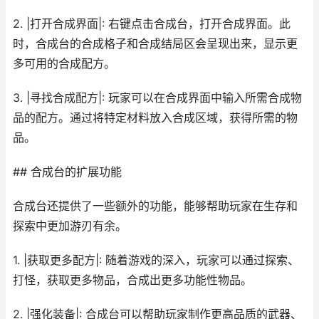
2. |打开合成界面|: 右键点击合成台，打开合成界面。此
时，合成台的合成格子和合成结局区会呈现出来，显示更
多可用的合成配方。
3. |寻找合成配方|: 玩家可以在合成界面中输入所需合成物
品的配方。通过将特定材料放入合成区域，获得所需的物
品。
## 合成台的扩展功能
合成台还提供了一些额外的功能，能够帮助玩家在生存和
探索中更加游刃有余。
1. |获取更多配方|: 随着游戏的深入，玩家可以通过探索、
打怪，获取更多物品，合成出更多功能性物品。
2. |强化装备|: 合成台可以帮助玩家制作更高品质的武器、