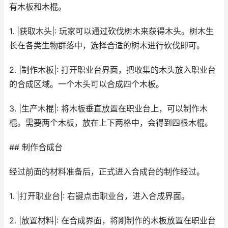
有木板和木棍。
1. |获取木头|: 玩家可以通过砍伐树木来获得木头。树木生
长在各类生物群落中，选择合适的树木进行砍伐即可。
2. |制作木板|: 打开职业台界面，把收集的木头放入职业台
的合成区域。一个木头可以合成四个木板。
3. |生产木棍|: 将木板垂直放置在职业台上，可以制作木
棍。需要两个木板，放在上下两格中，会得到四根木棍。
## 制作合成台
经过前面的材料准备后，正式进入合成台的制作经过。
1. |打开职业台|: 右键点击职业台，进入合成界面。
2. |放置材料|: 在合成界面，将刚制作的木板放置在职业台