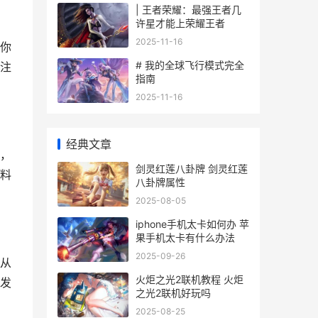
| 王者荣耀：最强王者几
许星才能上荣耀王者
2025-11-16
你
# 我的全球飞行模式完全
注
指南
2025-11-16
经典文章
，
剑灵红莲八卦牌 剑灵红莲
料
八卦牌属性
2025-08-05
iphone手机太卡如何办 苹
果手机太卡有什么办法
2025-09-26
从
火炬之光2联机教程 火炬
发
之光2联机好玩吗
2025-08-25