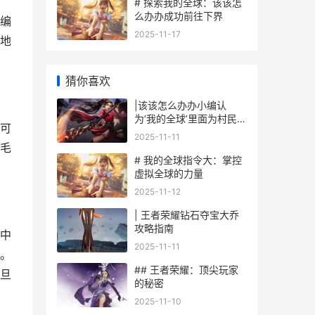
# 探索我的全球：该该怎
么办办成功前往下界
编
2025-11-17
地
猜你喜欢
|该该怎么办办小编认
为‘我的全球’里面为村民分
可
配职业|
2025-11-11
毛
# 我的全球指令大：掌控
虚拟全球的力量
2025-11-12
| 王者荣耀钻石夺宝大乔
攻略指南
中
2025-11-11
。
## 王者荣耀：顶尖玩家
旦
的秘密
2025-11-10