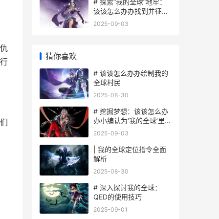
# 探索“我的全球”地牢：
该该怎么办办找到并征服
地牢
2025-09-03
仇
猜你喜欢
行
# 该该怎么办办绘制我的
全球村民
2025-08-30
# 挖掘梦想：该该怎么办
办小编认为‘我的全球’里面
们
破解藏宝图
2025-09-03
| 我的全球定位指令全面
解析
2025-08-30
# 深入探讨我的全球：
QED的使用技巧
2025-09-01