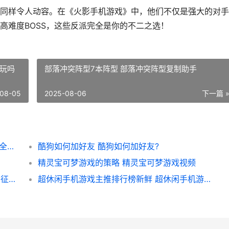
样令人动容。在《火影手机游戏》中，他们不仅是强大的对手
高难度BOSS，这些反派完全是你的不二之选！
能玩吗
部落冲突阵型7本阵型 部落冲突阵型复制助手
08-05
2025-08-06
下一篇 
|该该怎么办办给《我的全球’里面的狗染色：全方位指南|
酷狗如何加好友 酷狗如何加好友?
精灵宝可梦游戏的策略 精灵宝可梦游戏视频
# 探索“我的全球”地牢：该该怎么办办找到并征服地牢
超休闲手机游戏主推排行榜新鲜 超休闲手机游戏推荐