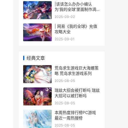
|该该怎么办办小编认
为‘我的全球’里面制作凋零
骷髅：详尽攻略与技巧|
2025-09-02
| 网易《我的全球》充值
攻略大全
2025-09-01
经典文章
荒岛求生游戏巨大海螺策
略 荒岛求生游戏系列
2025-08-05
瑞兹大招会被打断吗 瑞兹
大招可以被打断吗
2025-08-05
本周热度排行榜PC游戏
最近一周热搜榜
2025-08-05