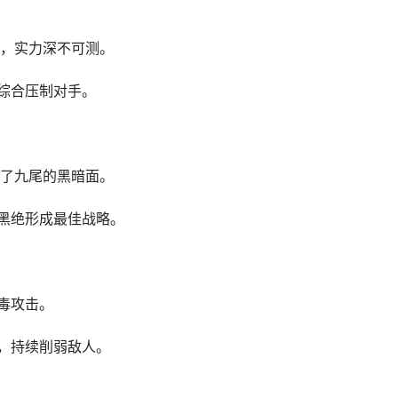
，实力深不可测。
综合压制对手。
了九尾的黑暗面。
黑绝形成最佳战略。
毒攻击。
，持续削弱敌人。