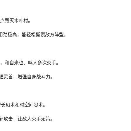
点毁灭木叶村。
劲极高，能轻松撕裂敌方阵型。
，和自来也、鸣人多次交手。
通灵兽，增强自身战斗力。
，擅长幻术和时空间忍术。
部攻击，让敌人束手无策。