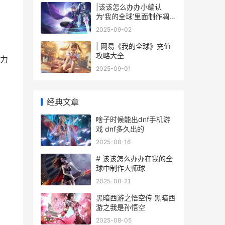
|该该怎么办办小编认
为‘我的全球’里面制作凋零
骷髅：详尽攻略与技巧|
2025-09-02
| 网易《我的全球》充值
攻略大全
力
2025-09-01
经典文章
啥子时候能出dnf手机游
戏 dnf多久出的
2025-08-16
# 该该怎么办办在我的全
球中制作大师球
2025-08-21
黑暗西游之悟空传 黑暗西
游之我是孙悟空
2025-08-05