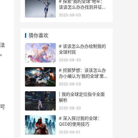
# 探索“我的全球”地牢：
该该怎么办办找到并征服
地牢
2025-09-03
猜你喜欢
法
# 该该怎么办办绘制我的
全球村民
。
2025-08-30
# 挖掘梦想：该该怎么办
办小编认为‘我的全球’里面
破解藏宝图
2025-09-03
| 我的全球定位指令全面
解析
可
2025-08-30
# 深入探讨我的全球：
QED的使用技巧
2025-09-01