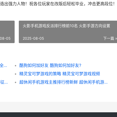
出强力人物！祝各位玩家在改版后轻松毕业，冲击更高段位！
火影手机游戏反派排行榜前10名 火影手游方向设置
08-05
2025-08-05
下一篇 
|该该怎么办办给《我的全球’里面的狗染色：全方位指南|
酷狗如何加好友 酷狗如何加好友?
精灵宝可梦游戏的策略 精灵宝可梦游戏视频
# 探索“我的全球”地牢：该该怎么办办找到并征服地牢
超休闲手机游戏主推排行榜新鲜 超休闲手机游戏推荐