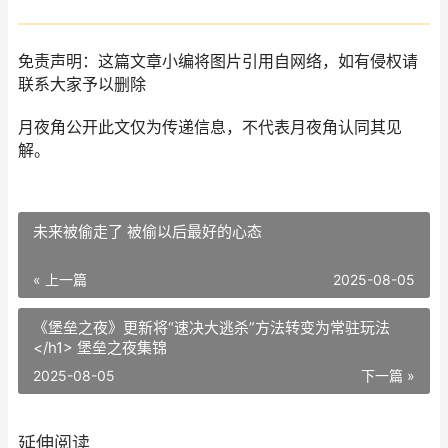
免责声明：这篇文章小编将图片引用自网络，如有侵权请
联系大家予以删除
月夜角公开此文仅为传递信息，不代表月夜角认同其见
解。
未来被偷走了 被偷以后最好的心态
« 上一篇
2025-08-05
《堡垒之夜》更新将“速决大逃杀”方法转变为常驻玩法
</h1> 堡垒之夜集锦
2025-08-05
下一篇 »
延伸阅读