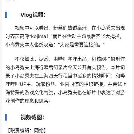
Vlog视频：
视频中可以看出，粉丝们热诚高涨，在小岛秀夫出现
时齐声高呼“kojima！”而且在活动主题最后齐竖大拇指，
小岛秀夫本人也感叹道：“大家是需要连接的。”
不仅如此，据悉，由哔哩哔哩出品，机核网拍摄制作
的小岛秀夫上海行幕后纪录片今天公开首支预告，本片记
录了小岛秀夫在上海四天行程当中诸多的精妙瞬间：和哔
哩哔哩UP主、玩家粉丝、业内同僚的相识链接，并尝试上
海特殊的游戏文化气氛，小岛秀夫也在影片中表达了对游
戏创作的理念和思索。
视频截图：
【职责编辑：网络】