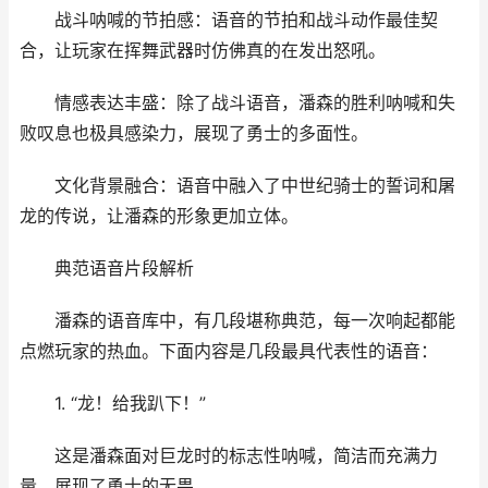
战斗呐喊的节拍感：语音的节拍和战斗动作最佳契
合，让玩家在挥舞武器时仿佛真的在发出怒吼。
情感表达丰盛：除了战斗语音，潘森的胜利呐喊和失
败叹息也极具感染力，展现了勇士的多面性。
文化背景融合：语音中融入了中世纪骑士的誓词和屠
龙的传说，让潘森的形象更加立体。
典范语音片段解析
潘森的语音库中，有几段堪称典范，每一次响起都能
点燃玩家的热血。下面内容是几段最具代表性的语音：
1. “龙！给我趴下！”
这是潘森面对巨龙时的标志性呐喊，简洁而充满力
量，展现了勇士的无畏。