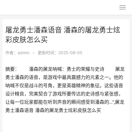
屠龙勇士潘森语音 潘森的屠龙勇士炫
彩皮肤怎么买
作者：
admin
•
更新时间：2025-08-05
摘要： 潘森的屠龙呐喊：勇士的荣耀与史诗 屠龙
勇士潘森的语音，是游戏中最具震撼力的元素之一。他的
呐喊不仅是战斗的号角，更是英雄精神的象征。这些语音
设计精良，完美契合了游戏所要传达的史诗感与紧张感，
让每一位玩家都能在听到声音的瞬间感受到潘森的...",屠龙
勇士潘森语音 潘森的屠龙勇士炫彩皮肤怎么买